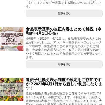
（1）」はアレルギー表示をする際のルールのお話しで
す。
記事を読む
食品表示基準の改正内容まとめて解説（令
和8年4月1日公布）
令和8年（2026年）4月1日に、食品表示基準の大きな改
正が行われました。アレルギー義務表示へのカシューナ
ッツ追加や、個別品目ごとの表示規定の改正または削
除、冷凍食品の表示方法など、改正内容の概要をわかり
やすく項目ごとにまとめて食品表示のプロが解説いたし
ます。
記事を読む
遺伝子組換え表示制度の改定をご存知です
か？2023年4月1日から新しい制度になりま
す！
遺伝子組換え表示制度の改定をご存知ですか？2023年4
月1日から新しい制度になります。今回は遺伝子組換え
表示の義務表示と任意表示について解説いたします。大
豆やじゃがいも等身近な食品も対象となりますので、ぜ