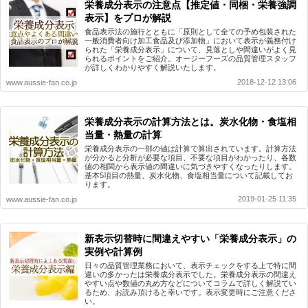
栄養成分表示の注意点【推定値・同梱・栄養強調
表示】をプロが解説
食品表示法の施行とともに「原則として全ての予め包装された
一般消費者向け加工食品及び添加物」において表示が義務付け
られた「栄養成分表示」について、見落としや間違いがよく見
られるポイントをご紹介。オージーフーズの品質管理スタッフ
が詳しくわかりやすく解説いたします。
2018-12-12 13:06
www.aussie-fan.co.jp
栄養成分表示の計算方法とは。炭水化物・食塩相
当量・熱量の計算
栄養成分表示の一部の値は計算で算出されています。計算方法
が分かると分析が必要な項目、不要な項目がわかったり、各数
値の相関から表示値の間違いに気づきやすくなったりします。
基本5項目の熱量、炭水化物、食塩相当量について記載してお
ります。
2019-01-25 11:35
www.aussie-fan.co.jp
新表示切替時に間違えやすい「栄養成分表示」の
実例や計算例
日々の品質管理業務において、表示チェックをする上で特に間
違いの多かったは栄養成分表示でした。栄養成分表示の間違え
やすい点や数値の丸め方などについてコラムで詳しく解説てい
るため、お読み頂けると幸いです。表示変更時にご注意くださ
い。