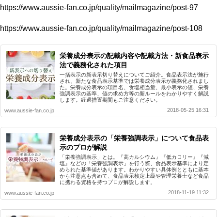
https://www.aussie-fan.co.jp/quality/mailmagazine/post-97
https://www.aussie-fan.co.jp/quality/mailmagazine/post-108
栄養成分表示の記載内容や記載方法・新食品表示
法で義務化された項目
一括表示の新表示切り替えについてご紹介。食品表示法が施行
され、新たな食品表示基準では栄養成分表示が義務化されまし
た。栄養成分表示の項目名、食塩相当量、最小表示の値、栄養
強調表示の基準、値の求め方等の新ルールをわかりやすく解説
します。経過措置期間もご注意ください。
2018-05-25 16:31
www.aussie-fan.co.jp
栄養成分表示の「栄養強調表示」について食品表
示のプロが解説
「栄養強調表示」とは。『高カルシウム』『低カロリー』『減
塩』などの「栄養強調表示」を行う際、食品表示基準により定
められた基準値があります。わかりやすい具体例とともに基本
から注意点も含めて、食品表示検定上級や管理栄養士など食品
に携わる資格を持つプロが解説します。
2018-11-19 11:32
www.aussie-fan.co.jp