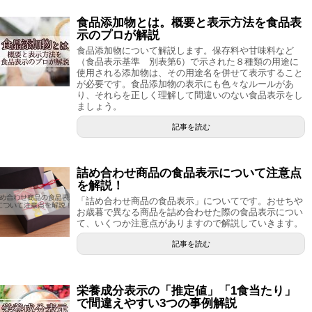
食品添加物とは。概要と表示方法を食品表
示のプロが解説
食品添加物について解説します。保存料や甘味料など
（食品表示基準 別表第6）で示された８種類の用途に
使用される添加物は、その用途名を併せて表示すること
が必要です。食品添加物の表示にも色々なルールがあ
り、それらを正しく理解して間違いのない食品表示をし
ましょう。
記事を読む
詰め合わせ商品の食品表示について注意点
を解説！
「詰め合わせ商品の食品表示」についてです。おせちや
お歳暮で異なる商品を詰め合わせた際の食品表示につい
て、いくつか注意点がありますので解説していきます。
記事を読む
栄養成分表示の「推定値」「1食当たり」
で間違えやすい3つの事例解説