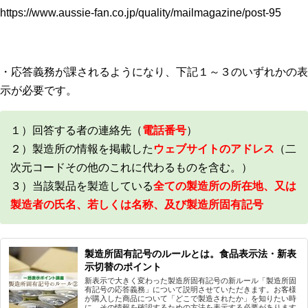
https://www.aussie-fan.co.jp/quality/mailmagazine/post-95
・応答義務が課されるようになり、下記１～３のいずれかの表
示が必要です。
１）回答する者の連絡先（
電話番号
）
２）製造所の情報を掲載した
ウェブサイトのアドレス
（二
次元コードその他のこれに代わるものを含む。）
３）当該製品を製造している
全ての製造所の所在地、又は
製造者の氏名、若しくは名称、及び製造所固有記号
製造所固有記号のルールとは。食品表示法・新表
示切替のポイント
新表示で大きく変わった製造所固有記号の新ルール「製造所固
有記号の応答義務」について説明させていただきます。お客様
が購入した商品について「どこで製造されたか」を知りたい時
に、その情報を確認するための方法を表示する必要があります