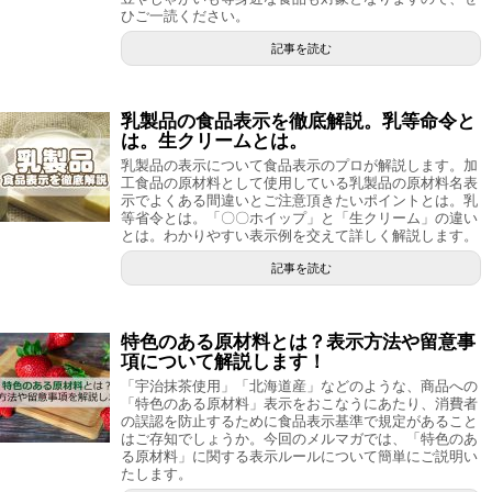
ひご一読ください。
記事を読む
乳製品の食品表示を徹底解説。乳等命令と
は。生クリームとは。
乳製品の表示について食品表示のプロが解説します。加
工食品の原材料として使用している乳製品の原材料名表
示でよくある間違いとご注意頂きたいポイントとは。乳
等省令とは。「〇〇ホイップ」と「生クリーム」の違い
とは。わかりやすい表示例を交えて詳しく解説します。
記事を読む
特色のある原材料とは？表示方法や留意事
項について解説します！
「宇治抹茶使用」「北海道産」などのような、商品への
「特色のある原材料」表示をおこなうにあたり、消費者
の誤認を防止するために食品表示基準で規定があること
はご存知でしょうか。今回のメルマガでは、「特色のあ
る原材料」に関する表示ルールについて簡単にご説明い
たします。