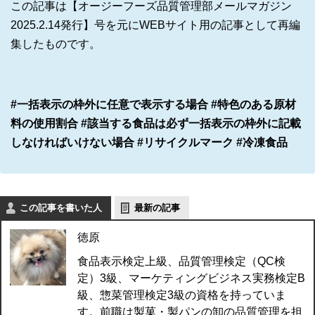
この記事は【オージーフーズ品質管理部メールマガジン
2025.2.14
発行】号を元に
WEB
サイト用の記事として再編
集したものです。
#一括表示の枠外に任意で表示する場合 #特色のある原材
料の使用割合 #該当する食品は必ず一括表示の枠外に記載
しなければいけない場合 #リサイクルマーク #冷凍食品
この記事を書いた人
最新の記事
徳原
食品表示検定上級、品質管理検定（QC検
定）3級、マーケティングビジネス実務検定B
級、惣菜管理検定3級の資格を持っていま
す。前職は製菓・製パンの卸の品質管理を担