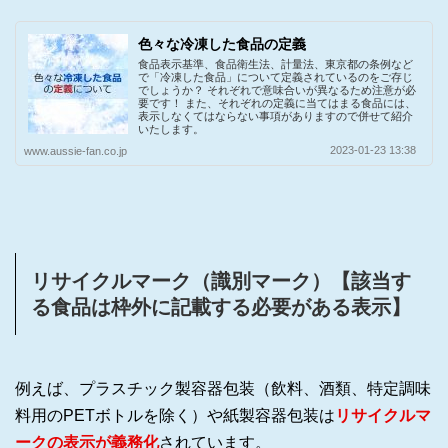
色々な冷凍した食品の定義
食品表示基準、食品衛生法、計量法、東京都の条例など
で「冷凍した食品」について定義されているのをご存じ
でしょうか？ それぞれで意味合いが異なるため注意が必
要です！ また、それぞれの定義に当てはまる食品には、
表示しなくてはならない事項がありますので併せて紹介
いたします。
2023-01-23 13:38
www.aussie-fan.co.jp
リサイクルマーク（識別マーク）【該当す
る食品は枠外に記載する必要がある表示】
例えば、プラスチック製容器包装（飲料、酒類、特定調味
料用のPETボトルを除く）や紙製容器包装は
リサイクルマ
ークの表示が義務化
されています。