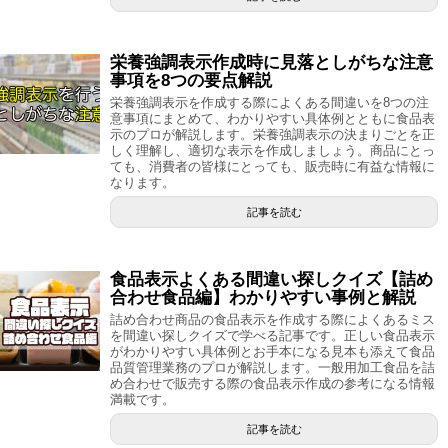
栄養強調表示作成時に見落としがちな注意
事項を8つの要点解説
栄養強調表示を作成する際によくある間違いを8つの注
意事項にまとめて、わかりやすい具体例とともに食品表
示のプロが解説します。栄養強調表示の決まりごとを正
しく理解し、適切な表示を作成しましょう。商品にとっ
ても、消費者の皆様にとっても、販売時に有益な情報に
なります。
記事を読む
食品表示よくある間違い探しクイズ【詰め
合わせ食品編】わかりやすい事例と解説
詰め合わせ商品の食品表示を作成する際によくあるミス
を間違い探しクイズで学べる記事です。正しい食品表示
がわかりやすい具体例とお手本になる見本も添えて食品
品質管理業務のプロが解説します。一般用加工食品を詰
め合わせで販売する際の食品表示作成の参考になる情報
満載です。
記事を読む