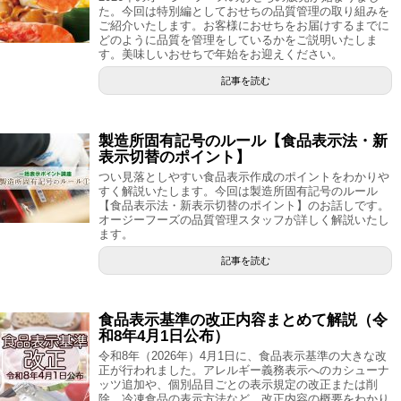
た。今回は特別編としておせちの品質管理の取り組みを
ご紹介いたします。お客様におせちをお届けするまでに
どのように品質を管理をしているかをご説明いたしま
す。美味しいおせちで年始をお迎えください。
記事を読む
製造所固有記号のルール【食品表示法・新
表示切替のポイント】
つい見落としやすい食品表示作成のポイントをわかりや
すく解説いたします。今回は製造所固有記号のルール
【食品表示法・新表示切替のポイント】のお話しです。
オージーフーズの品質管理スタッフが詳しく解説いたし
ます。
記事を読む
食品表示基準の改正内容まとめて解説（令
和8年4月1日公布）
令和8年（2026年）4月1日に、食品表示基準の大きな改
正が行われました。アレルギー義務表示へのカシューナ
ッツ追加や、個別品目ごとの表示規定の改正または削
除、冷凍食品の表示方法など、改正内容の概要をわかり