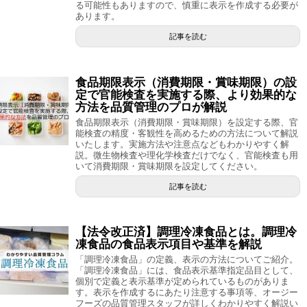
る可能性もありますので、慎重に表示を作成する必要が
あります。
記事を読む
食品期限表示（消費期限・賞味期限）の設
定で官能検査を実施する際、より効果的な
方法を品質管理のプロが解説
食品期限表示（消費期限・賞味期限）を設定する際、官
能検査の精度・客観性を高めるための方法について解説
いたします。実施方法や注意点などもわかりやすく解
説。微生物検査や理化学検査だけでなく、官能検査も用
いて消費期限・賞味期限を設定してください。
記事を読む
【法令改正済】調理冷凍食品とは。調理冷
凍食品の食品表示項目や基準を解説
「調理冷凍食品」の定義、表示の方法についてご紹介。
「調理冷凍食品」には、食品表示基準指定品目として、
個別で定義と表示基準が定められているものがありま
す。表示を作成するにあたり注意する事項等、オージー
フーズの品質管理スタッフが詳しくわかりやすく解説い