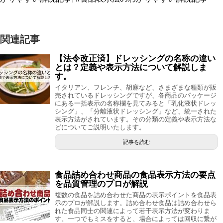
関連記事
【法令改正済】ドレッシングの名称の違い
とは？定義や表示方法について解説しま
す。
イタリアン、フレンチ、胡麻など、さまざまな種類が販
売されているドレッシングですが、各商品のパッケージ
にある一括表示の名称欄を見てみると「乳化液状ドレッ
シング」、「分離液状ドレッシング」など、統一された
表示方法がされています。その分類の定義や表示方法な
どについてご説明いたします。
記事を読む
食品詰め合わせ商品の食品表示方法の要点
を品質管理のプロが解説
複数の食品を詰め合わせた商品の表示ポイントを食品表
示のプロが解説します。詰め合わせ食品は詰め合わせら
れた食品同士の関連によって若干表示方法が変わりま
す。一つでもミスをすると、場合によっては回収に繋が