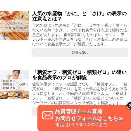
人気の水産物「かに」と「さけ」の表示の
注意点とは？
年末年始に人気の魚介「かに」、日本で一番よく食べら
れている魚「さけ」、それぞれ表示を行う上で独特の注
意点があります。 優良誤認になりやすい「かに」、ア
レルギー表示を間違えそうな「さけ」の表示上の注意点
について食品表示のプロが解説いたします。
記事を読む
「糖質オフ・糖質ゼロ・糖類ゼロ」の違い
を食品表示のプロが解説
糖質制限ダイエットが話題となり、「糖質オフ」、「糖
質ゼロ」、「糖類ゼロ」を謳った食品を数多く見かける
ようになりました。今回の品質管理コラムは、「糖質オ
フ」、「糖質ゼロ」、「糖類ゼロ」の違いについてオー
ジーフーズの品質管理スタッフが詳しく解説します。
品質管理チーム直通
記事を読む
お問合せフォームはこちら≫
電話は03-5367-2327まで