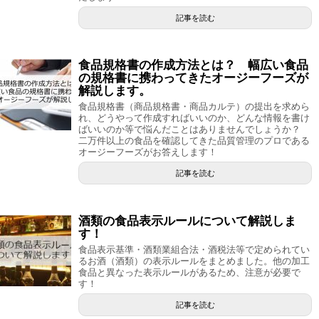
記事を読む
食品規格書の作成方法とは？ 幅広い食品
の規格書に携わってきたオージーフーズが
解説します。
食品規格書（商品規格書・商品カルテ）の提出を求めら
れ、どうやって作成すればいいのか、どんな情報を書け
ばいいのか等で悩んだことはありませんでしょうか？
二万件以上の食品を確認してきた品質管理のプロである
オージーフーズがお答えします！
記事を読む
酒類の食品表示ルールについて解説しま
す！
食品表示基準・酒類業組合法・酒税法等で定められてい
るお酒（酒類）の表示ルールをまとめました。他の加工
食品と異なった表示ルールがあるため、注意が必要で
す！
記事を読む