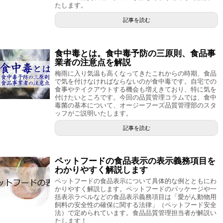
たします。
記事を読む
食中毒とは。食中毒予防の三原則、食品事
業者の注意点を解説
梅雨に入り気温も高くなってきたこれからの時期、食品
で気を付けなければならないのが食中毒です。自宅での
食事やテイクアウトする機会も増えきており、特に気を
付けたいところです。今回の品質管理コラムでは、食中
毒菌の基本について、オージーフーズ品質管理部のスタ
ッフがご説明いたします。
記事を読む
ペットフードの食品表示の表示義務項目を
わかりやすく解説します
ペットフードの食品表示について具体的な例とともにわ
かりやすく解説します。ペットフードのパッケージや一
括表示ラベルなどの食品表示義務項目は「愛がん動物用
飼料の安全性の確保に関する法律」（ペットフード安全
法）で定められています。食品品質管理担当者が解説い
たします！