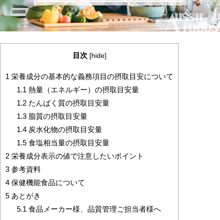
目次
[
hide
]
1
栄養成分の基本的な義務項目の摂取目安について
1.1
熱量（エネルギー）の摂取目安量
1.2
たんぱく質の摂取目安量
1.3
脂質の摂取目安量
1.4
炭水化物の摂取目安量
1.5
食塩相当量の摂取目安量
2
栄養成分表示の値で注意したいポイント
3
参考資料
4
保健機能食品について
5
あとがき
5.1
食品メーカー様、品質管理ご担当者様へ