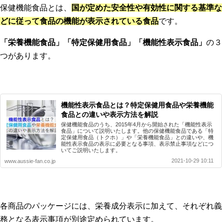
保健機能食品とは、
国が定めた安全性や有効性に関する基準な
どに従って食品の機能が表示されている食品
です。
「栄養機能食品」「特定保健用食品」「機能性表示食品」
の３
つがあります。
機能性表示食品とは？特定保健用食品や栄養機能
食品との違いや表示方法を解説
保健機能食品のうち、2015年4月から開始された「機能性表示
食品」について説明いたします。他の保健機能食品である「特
定保健用食品（トクホ）」や「栄養機能食品」との違いや、機
能性表示食品の表示に必要となる事項、表示禁止事項などにつ
いてご説明いたします。
2021-10-29 10:11
www.aussie-fan.co.jp
各商品のパッケージには、栄養成分表示に加えて、それぞれ義
務となる表示事項が別途定められています。