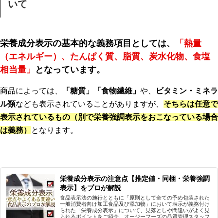
いて
栄養成分表示の基本的な義務項目としては、
「熱量
（エネルギー）、たんぱく質、脂質、炭水化物、食塩
相当量」
となっています。
商品によっては、
「糖質」「食物繊維」
や、
ビタミン・ミネラ
ル類
なども表示されていることがありますが、
そちらは任意で
表示されているもの（別で栄養強調表示をおこなっている場合
は義務）
となります。
栄養成分表示の注意点【推定値・同梱・栄養強調
表示】をプロが解説
食品表示法の施行とともに「原則として全ての予め包装された
一般消費者向け加工食品及び添加物」において表示が義務付け
られた「栄養成分表示」について、見落としや間違いがよく見
られるポイントをご紹介。オージーフーズの品質管理スタッフ