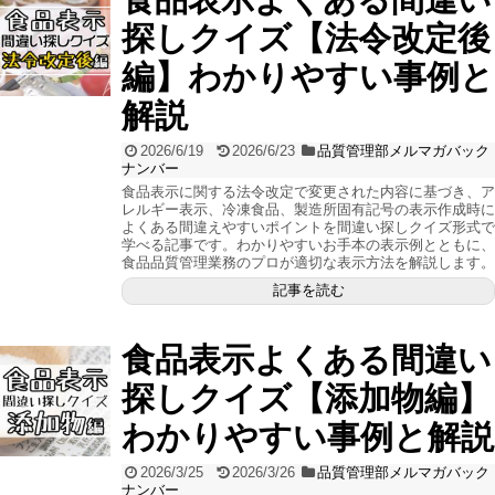
探しクイズ【法令改定後
編】わかりやすい事例と
解説
2026/6/19
2026/6/23
品質管理部メルマガバック
ナンバー
食品表示に関する法令改定で変更された内容に基づき、ア
レルギー表示、冷凍食品、製造所固有記号の表示作成時に
よくある間違えやすいポイントを間違い探しクイズ形式で
学べる記事です。わかりやすいお手本の表示例とともに、
食品品質管理業務のプロが適切な表示方法を解説します。
記事を読む
食品表示よくある間違い
探しクイズ【添加物編】
わかりやすい事例と解説
2026/3/25
2026/3/26
品質管理部メルマガバック
ナンバー