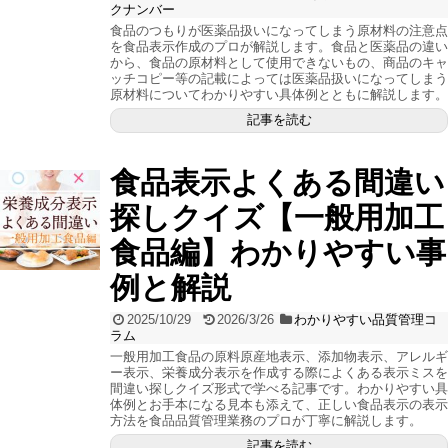
クナンバー
食品のつもりが医薬品扱いになってしまう原材料の注意点
を食品表示作成のプロが解説します。食品と医薬品の違い
から、食品の原材料として使用できないもの、商品のキャ
ッチコピー等の記載によっては医薬品扱いになってしまう
原材料についてわかりやすい具体例とともに解説します。
記事を読む
食品表示よくある間違い
探しクイズ【一般用加工
食品編】わかりやすい事
例と解説
2025/10/29
2026/3/26
わかりやすい品質管理コ
ラム
一般用加工食品の原料原産地表示、添加物表示、アレルギ
ー表示、栄養成分表示を作成する際によくある表示ミスを
間違い探しクイズ形式で学べる記事です。わかりやすい具
体例とお手本になる見本も添えて、正しい食品表示の表示
方法を食品品質管理業務のプロが丁寧に解説します。
記事を読む