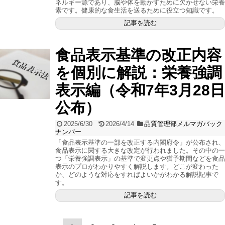
ネルギー源であり、脳や体を動かすために欠かせない栄養
素です。健康的な食生活を送るために役立つ知識です。
記事を読む
食品表示基準の改正内容
を個別に解説：栄養強調
表示編（令和7年3月28日
公布）
2025/6/30
2026/4/14
品質管理部メルマガバック
ナンバー
「食品表示基準の一部を改正する内閣府令」が公布され、
食品表示に関する大きな改定が行われました。その中の一
つ「栄養強調表示」の基準で変更点や猶予期間などを食品
表示のプロがわかりやすく解説します。どこが変わった
か、どのような対応をすればよいかがわかる解説記事で
す。
記事を読む