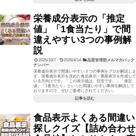
栄養成分表示の「推定
値」「1食当たり」で間
違えやすい3つの事例解
説
2025/10/7
2026/4/14
品質管理部メルマガバック
ナンバー
栄養成分表示で間違いやすい３つの事例をプロが解説しま
す。栄養成分表示を含めた食品表示・裏面表示を作成して
いる方向けです。「この表示値は、目安です。」「推定
値」「1食当たり」といった間違いやすい事例を解説して
おりますので、ぜひご参考にされてください。
記事を読む
食品表示よくある間違い
探しクイズ【詰め合わせ