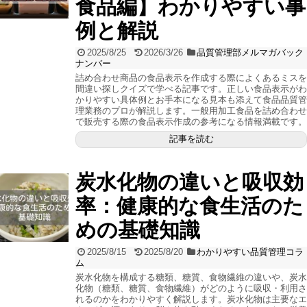
食品編】わかりやすい事
例と解説
2025/8/25
2026/3/26
品質管理部メルマガバック
ナンバー
詰め合わせ商品の食品表示を作成する際によくあるミスを
間違い探しクイズで学べる記事です。正しい食品表示がわ
かりやすい具体例とお手本になる見本も添えて食品品質管
理業務のプロが解説します。一般用加工食品を詰め合わせ
で販売する際の食品表示作成の参考になる情報満載です。
記事を読む
炭水化物の違いと吸収効
率：健康的な食生活のた
めの基礎知識
2025/8/15
2025/8/20
わかりやすい品質管理コラ
ム
炭水化物を構成する糖類、糖質、食物繊維の違いや、炭水
化物（糖類、糖質、食物繊維）がどのように吸収・利用さ
れるのかをわかりやすく解説します。炭水化物は主要なエ