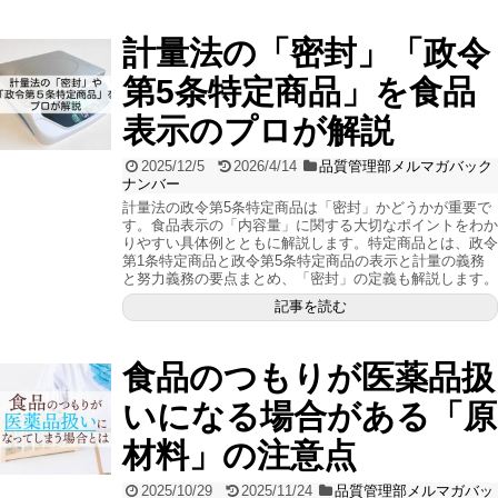
計量法の「密封」「政令
第5条特定商品」を食品
表示のプロが解説
2025/12/5
2026/4/14
品質管理部メルマガバック
ナンバー
計量法の政令第5条特定商品は「密封」かどうかが重要で
す。食品表示の「内容量」に関する大切なポイントをわか
りやすい具体例とともに解説します。特定商品とは、政令
第1条特定商品と政令第5条特定商品の表示と計量の義務
と努力義務の要点まとめ、「密封」の定義も解説します。
記事を読む
食品のつもりが医薬品扱
いになる場合がある「原
材料」の注意点
2025/10/29
2025/11/24
品質管理部メルマガバッ