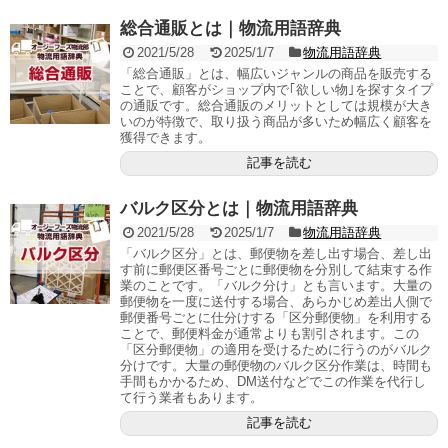
総合通販とは｜物流用語辞典
2021/5/28
2025/1/7
物流用語辞典
「総合通販」とは、幅広いジャンルの商品を販売する
ことで、顧客がショップ内で｢欲しい物｣を探すタイプ
の通販です。総合通販のメリットとしては規模が大き
いのが特徴で、取り扱う商品が多いため幅広く顧客を
獲得できます。
記事を読む
バルク区分とは｜物流用語辞典
2021/5/28
2025/1/7
物流用語辞典
「バルク区分」とは、郵便物を差し出す場合、差し出
す前に郵便区番号ごとに郵便物を分別して結束する作
業のことです。「バルク分け」とも言います。大量の
郵便物を一度に送付する場合、あらかじめ差出人側で
郵便番号ごとに仕分けする「区分郵便物」を利用する
ことで、郵便料金が通常よりも割引されます。この
「区分郵便物」の適用を受けるために行うのがバルク
分けです。大量の郵便物のバルク区分作業は、時間も
手間もかかるため、DM送付などでこの作業を代行し
て行う業者もあります。
記事を読む