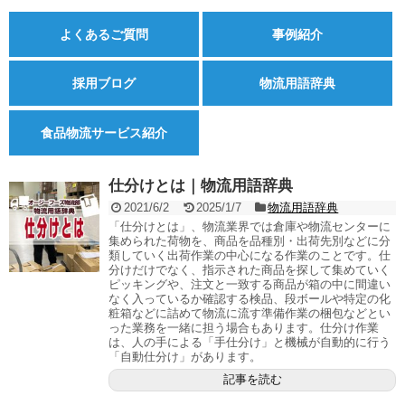
よくあるご質問
事例紹介
採用ブログ
物流用語辞典
食品物流サービス紹介
仕分けとは｜物流用語辞典
2021/6/2
2025/1/7
物流用語辞典
「仕分けとは」、物流業界では倉庫や物流センターに
集められた荷物を、商品を品種別・出荷先別などに分
類していく出荷作業の中心になる作業のことです。仕
分けだけでなく、指示された商品を探して集めていく
ピッキングや、注文と一致する商品が箱の中に間違い
なく入っているか確認する検品、段ボールや特定の化
粧箱などに詰めて物流に流す準備作業の梱包などとい
った業務を一緒に担う場合もあります。仕分け作業
は、人の手による「手仕分け」と機械が自動的に行う
「自動仕分け」があります。
記事を読む