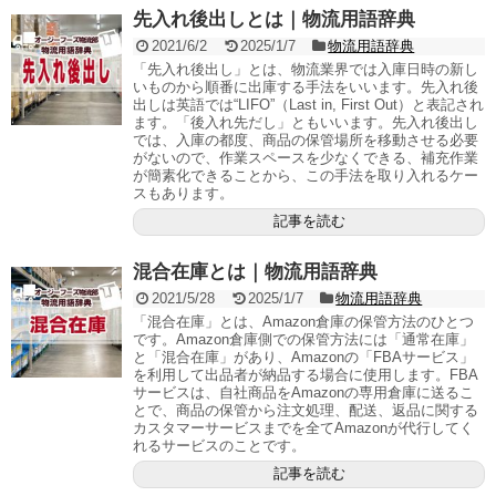
先入れ後出しとは｜物流用語辞典
2021/6/2
2025/1/7
物流用語辞典
「先入れ後出し」とは、物流業界では入庫日時の新し
いものから順番に出庫する手法をいいます。先入れ後
出しは英語では“LIFO”（Last in, First Out）と表記され
ます。「後入れ先だし」ともいいます。先入れ後出し
では、入庫の都度、商品の保管場所を移動させる必要
がないので、作業スペースを少なくできる、補充作業
が簡素化できることから、この手法を取り入れるケー
スもあります。
記事を読む
混合在庫とは｜物流用語辞典
2021/5/28
2025/1/7
物流用語辞典
「混合在庫」とは、Amazon倉庫の保管方法のひとつ
です。Amazon倉庫側での保管方法には「通常在庫」
と「混合在庫」があり、Amazonの「FBAサービス」
を利用して出品者が納品する場合に使用します。FBA
サービスは、自社商品をAmazonの専用倉庫に送るこ
とで、商品の保管から注文処理、配送、返品に関する
カスタマーサービスまでを全てAmazonが代行してく
れるサービスのことです。
記事を読む