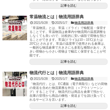
記事を読む
常温物流とは｜物流用語辞典
2021/5/28
2025/1/7
物流用語辞典
「常温物流」とは、常温（ドライ）で輸配送・保管す
ることです。常温物流は倉庫内や物流間の温度調整を
しなくても良いので、比較的に安い値段で荷物を預け
ることができます。常温(ドライ)は10～15℃(または
20℃)とされます。常温の温度帯で使用される倉庫は、
一般的な物流倉庫で大きさにも多彩な種類があり、大
きい荷物から小さい荷物まで幅広く保管することが可
能です。
記事を読む
物流代行とは｜物流用語辞典
2021/5/28
2025/1/7
物流用語辞典
「物流代行」とは、EC通販（電子商取引）などの荷物
の発送を含めた物流業務を外注（＝アウトソーシン
グ）することです。物流代行は商品を倉庫で預かり、
在庫の管理から商品の梱包・発送までを請け負ってく
れるサービスを言います。
記事を読む