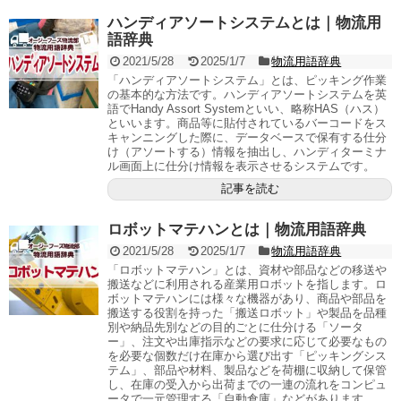
ハンディアソートシステムとは｜物流用
語辞典
2021/5/28
2025/1/7
物流用語辞典
「ハンディアソートシステム」とは、ピッキング作業
の基本的な方法です。ハンディアソートシステムを英
語でHandy Assort Systemといい、略称HAS（ハス）
といいます。商品等に貼付されているバーコードをス
キャンニングした際に、データベースで保有する仕分
け（アソートする）情報を抽出し、ハンディターミナ
ル画面上に仕分け情報を表示させるシステムです。
記事を読む
ロボットマテハンとは｜物流用語辞典
2021/5/28
2025/1/7
物流用語辞典
「ロボットマテハン」とは、資材や部品などの移送や
搬送などに利用される産業用ロボットを指します。ロ
ボットマテハンには様々な機器があり、商品や部品を
搬送する役割を持った「搬送ロボット」や製品を品種
別や納品先別などの目的ごとに仕分ける「ソータ
ー」、注文や出庫指示などの要求に応じて必要なもの
を必要な個数だけ在庫から選び出す「ピッキングシス
テム」、部品や材料、製品などを荷棚に収納して保管
し、在庫の受入から出荷までの一連の流れをコンピュ
ータで一元管理する「自動倉庫」などがあります。