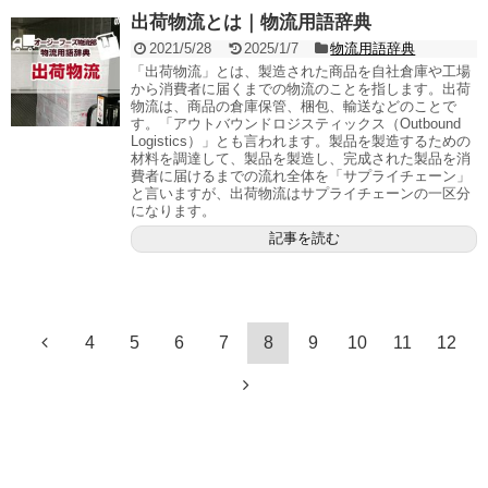
出荷物流とは｜物流用語辞典
2021/5/28
2025/1/7
物流用語辞典
「出荷物流」とは、製造された商品を自社倉庫や工場
から消費者に届くまでの物流のことを指します。出荷
物流は、商品の倉庫保管、梱包、輸送などのことで
す。「アウトバウンドロジスティックス（Outbound
Logistics）」とも言われます。製品を製造するための
材料を調達して、製品を製造し、完成された製品を消
費者に届けるまでの流れ全体を「サプライチェーン」
と言いますが、出荷物流はサプライチェーンの一区分
になります。
記事を読む
4
5
6
7
8
9
10
11
12