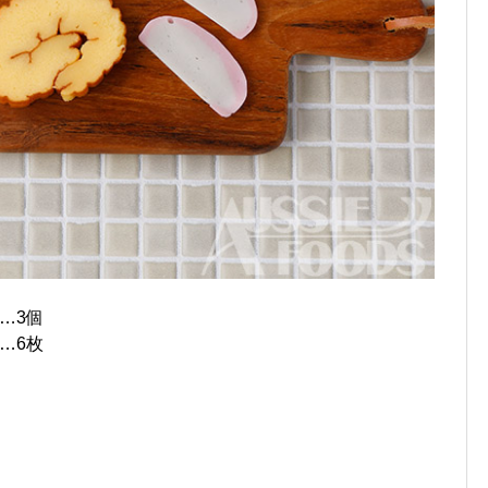
…3個
…6枚