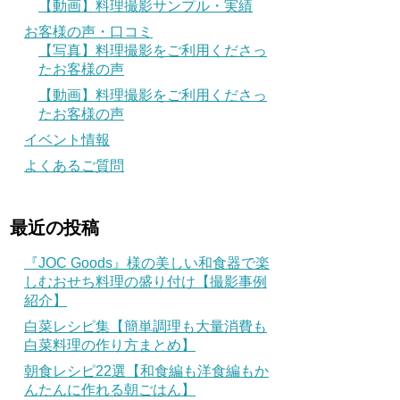
【動画】料理撮影サンプル・実績
お客様の声・口コミ
【写真】料理撮影をご利用くださっ
たお客様の声
【動画】料理撮影をご利用くださっ
たお客様の声
イベント情報
よくあるご質問
最近の投稿
『JOC Goods』様の美しい和食器で楽
しむおせち料理の盛り付け【撮影事例
紹介】
白菜レシピ集【簡単調理も大量消費も
白菜料理の作り方まとめ】
朝食レシピ22選【和食編も洋食編もか
んたんに作れる朝ごはん】