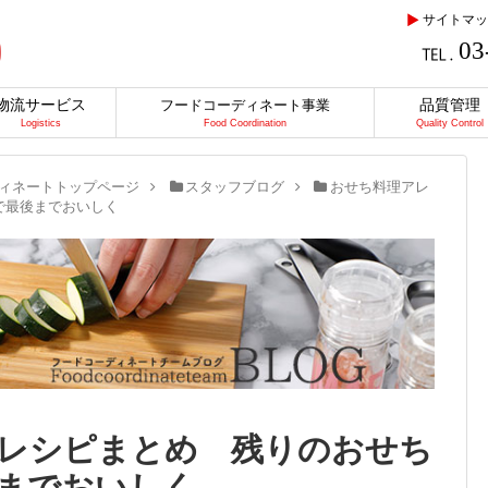
サイトマッ
03
物流サービス
品質管理
フードコーディネート事業
Logistics
Food Coordination
Quality Control
ィネートトップページ
スタッフブログ
おせち料理アレ
で最後までおいしく
レシピまとめ 残りのおせち
までおいしく