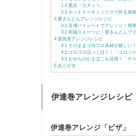
2.2
黒豆「カナッペ」
2.3
ホットケーキミックスで作る簡単
3
栗きんとんアレンジレシピ
3.1
冷凍パイシートでアレンジ！簡
3.2
和風スイーツに！栗きんとんプ
4
筑前煮アレンジレシピ
4.1
そのままゴロゴロ具材が嬉しい
4.2
ゴロゴロほっくほく！「コロッ
4.3
おせちのかまぼこも活用！「チ
5
あとがき
伊達巻アレンジレシピ
伊達巻アレンジ
「ピザ」