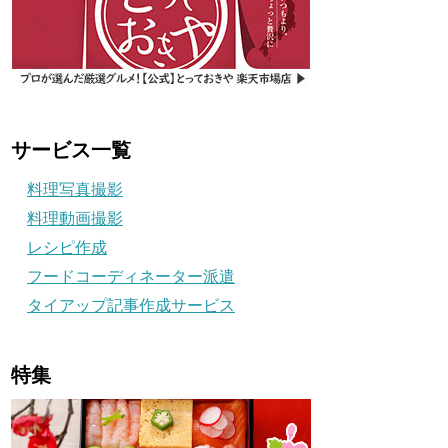
サービス一覧
料理写真撮影
料理動画撮影
レシピ作成
フードコーディネーター派遣
タイアップ記事作成サービス
特集