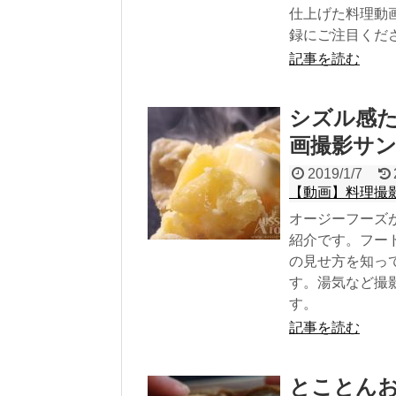
仕上げた料理動
録にご注目くだ
記事を読む
シズル感た
画撮影サ
2019/1/7
【動画】料理撮
オージーフーズ
紹介です。フー
の見せ方を知っ
す。湯気など撮
す。
記事を読む
とことんお