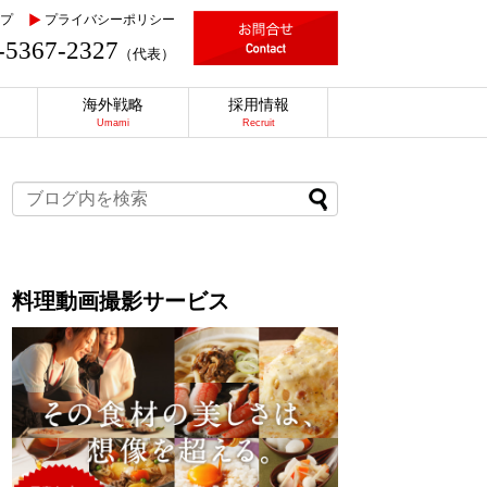
プ
プライバシーポリシー
-5367-2327
（代表）
海外戦略
採用情報
Umami
Recruit
料理動画撮影サービス