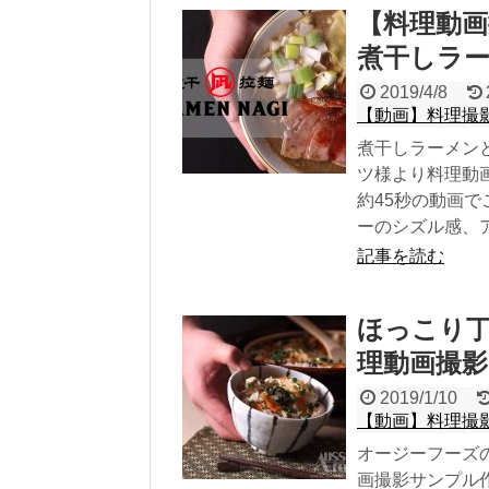
【料理動
煮干しラ
2019/4/8
【動画】料理撮
煮干しラーメン
ツ様より料理動
約45秒の動画
ーのシズル感、
記事を読む
ほっこり
理動画撮
2019/1/10
【動画】料理撮
オージーフーズ
画撮影サンプル