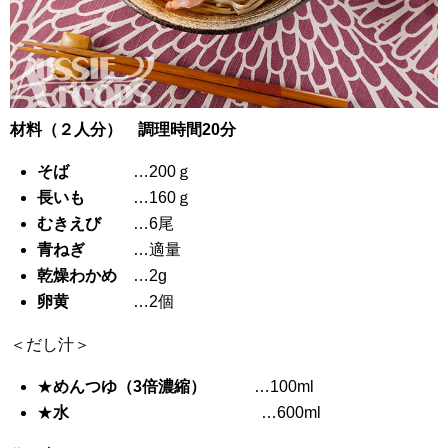
材料（２人分） 調理時間20分
そば
…200ｇ
長いも
…160ｇ
むきえび
…6尾
青ねぎ
…適量
乾燥わかめ
…2g
卵黄
…2個
＜だし汁＞
★
めんつゆ（3倍濃縮）
…100ml
★
水
…600ml