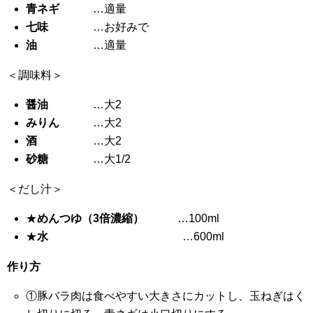
青ネギ
…適量
七味
…お好みで
油
…適量
＜調味料＞
醤油
…大2
みりん
…大2
酒
…大2
砂糖
…大1/2
＜だし汁＞
★
めんつゆ（3倍濃縮）
…100ml
★
水
…600ml
作り方
①豚バラ肉は食べやすい大きさにカットし、玉ねぎはく