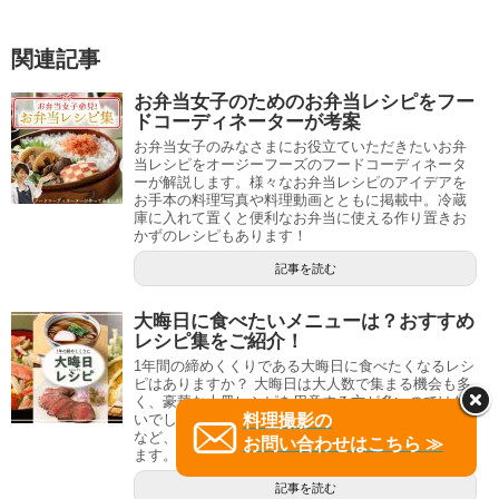
関連記事
お弁当女子のためのお弁当レシピをフー
ドコーディネーターが考案
お弁当女子のみなさまにお役立ていただきたいお弁
当レシピをオージーフーズのフードコーディネータ
ーが解説します。様々なお弁当レシピのアイデアを
お手本の料理写真や料理動画とともに掲載中。冷蔵
庫に入れて置くと便利なお弁当に使える作り置きお
かずのレシピもあります！
記事を読む
大晦日に食べたいメニューは？おすすめ
レシピ集をご紹介！
1年間の締めくくりである大晦日に食べたくなるレシ
ピはありますか？ 大晦日は大人数で集まる機会も多
く、豪華な大皿レシピを用意する方が多いのではな
いでしょうか。今回は、定番の年越しそばやお寿司
料理撮影の
など、みんなでワイワイ楽しめるレシピをご紹介し
お問い合わせはこちら ≫
ます。
記事を読む