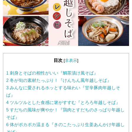
目次
[
非表示
]
1
刺身とそばの相性がいい『鯛茶漬け風そば』
2
冬が旬の素材たっぷり！『けんちん風年越しそば』
3
みんなに愛されるホッとする味わい『甘辛豚肉年越しそ
ば』
4
ツルツルとした食感に箸がすすむ『とろろ年越しそば』
5
すだちの風味が爽やか！『鶏肉とすだちのさっぱり年越し
そば』
6
体がポカポカ温まる『きのこたっぷり生姜あんかけ年越し
そば』