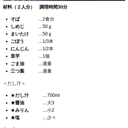
材料（２人分） 調理時間30分
そば
…2食分
しめじ
…50ｇ
まいたけ
…50ｇ
ごぼう
…1/3本
にんじん
…1/2本
里芋
…1個
ごま油
…適量
三つ葉
…適量
＜だし汁＞
★
だし汁
…700ml
★醤油
…大3
★
みりん
…小2
★塩
…少々