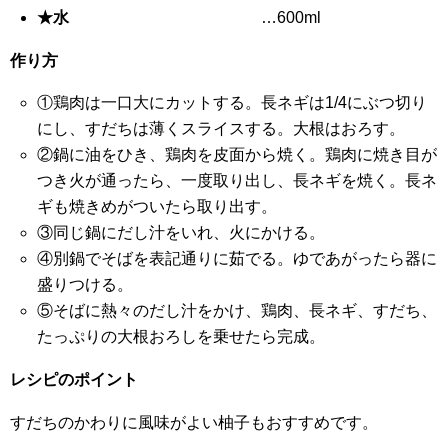
★水
…600ml
作り方
①鶏肉は一口大にカットする。長ネギは1/4にぶつ切り
にし、すだちは薄くスライスする。大根はおろす。
②鍋に油をひき、鶏肉を皮面から焼く。鶏肉に焼き目が
つき火が通ったら、一度取り出し、長ネギを焼く。長ネ
ギも焼きめがついたら取り出す。
③同じ鍋にだし汁をいれ、火にかける。
④別鍋でそばを表記通りに茹でる。ゆであがったら器に
盛りつける。
⑤そばに熱々のだし汁をかけ、鶏肉、長ネギ、すだち、
たっぷりの大根おろしを乗せたら完成。
レシピのポイント
すだちのかわりに風味がよい柚子もおすすめです。