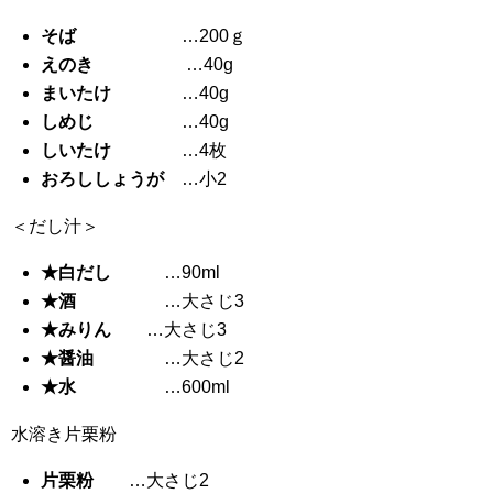
そば
…200ｇ
えのき
…40g
まいたけ
…40g
しめじ
…40g
しいたけ
…4枚
おろししょうが
…小2
＜だし汁＞
★白だし
…90ml
★酒
…大さじ3
★みりん
…大さじ3
★醤油
…大さじ2
★水
…600ml
水溶き片栗粉
片栗粉
…大さじ2