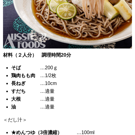
材料（２人分） 調理時間20分
そば
…200ｇ
鶏肉もも肉
…1/2枚
長ねぎ
…10cm
すだち
…適量
大根
…適量
油
…適量
＜だし汁＞
★めんつゆ（3倍濃縮）
…100ml