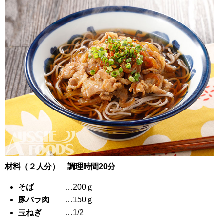
材料（２人分） 調理時間20分
そば
…200ｇ
豚バラ肉
…150ｇ
玉ねぎ
…1/2