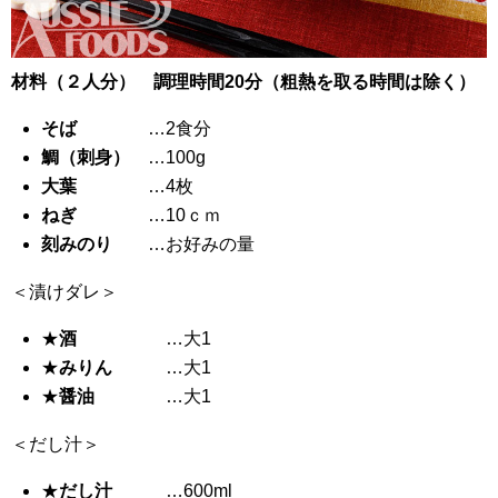
材料（２人分） 調理時間20分（粗熱を取る時間は除く）
そば
…2食分
鯛（刺身）
…100g
大葉
…4枚
ねぎ
…10ｃｍ
刻みのり
…お好みの量
＜漬けダレ＞
★
酒
…大1
★
みりん
…大1
★
醤油
…大1
＜だし汁＞
★
だし汁
…600ml