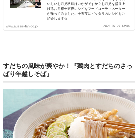
いしいお月見料理はいかがですか？お月見を盛り上
げるお月様十五夜レシピをフードコーディネーター
が作ってみました。十五夜にピッタリのレシピをご
紹介します☆
2021-07-27 13:44
www.aussie-fan.co.jp
すだちの風味が爽やか！『鶏肉とすだちのさっ
ぱり年越しそば』