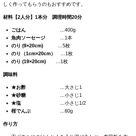
しく作ってもらうのもおすすめです。
材料【2人分】1本分 調理時間20分
ごはん
…400g
魚肉ソーセージ
…1本
のり (9×20cm)
…5枚
のり（1cm×20cm）
…1枚
のり (19×20cm)
…1枚
調味料
★
お酢
…大さじ1
★
砂糖
…小さじ1
★
塩
…小さじ1/2
桜でんぶ
…60g
作り方