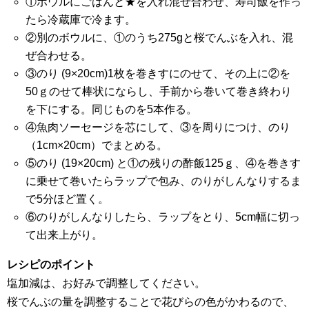
①ボウルにごはんと★を入れ混ぜ合わせ、寿司飯を作っ
たら冷蔵庫で冷ます。
②別のボウルに、①のうち275gと桜でんぶを入れ、混
ぜ合わせる。
③のり (9×20cm)1枚を巻きすにのせて、その上に②を
50ｇのせて棒状にならし、手前から巻いて巻き終わり
を下にする。同じものを5本作る。
④魚肉ソーセージを芯にして、③を周りにつけ、のり
（1cm×20cm）でまとめる。
⑤のり (19×20cm) と①の残りの酢飯125ｇ、④を巻きす
に乗せて巻いたらラップで包み、のりがしんなりするま
で5分ほど置く。
⑥のりがしんなりしたら、ラップをとり、5cm幅に切っ
て出来上がり。
レシピのポイント
塩加減は、お好みで調整してください。
桜でんぶの量を調整することで花びらの色がかわるので、