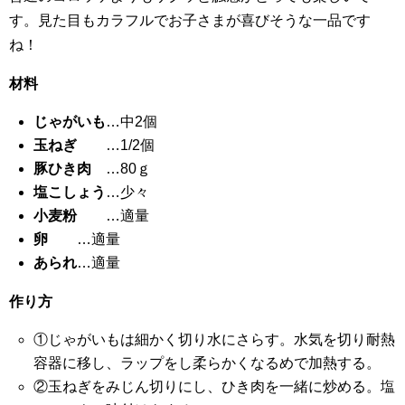
す。見た目もカラフルでお子さまが喜びそうな一品です
ね！
材料
じゃがいも
…中2個
玉ねぎ
…1/2個
豚ひき肉
…80ｇ
塩こしょう
…少々
小麦粉
…適量
卵
…適量
あられ
…適量
作り方
①じゃがいもは細かく切り水にさらす。水気を切り耐熱
容器に移し、ラップをし柔らかくなるめで加熱する。
②玉ねぎをみじん切りにし、ひき肉を一緒に炒める。塩