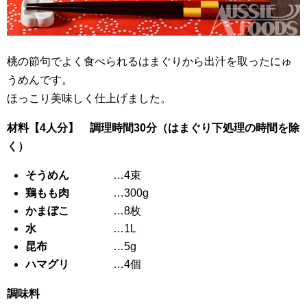
桃の節句でよく食べられるはまぐりから出汁を取ったにゅ
うめんです。
ほっこり美味しく仕上げました。
材料【4人分】 調理時間30分（はまぐり下処理の時間を除
く）
そうめん
…4束
鶏もも肉
…300g
かまぼこ
…8枚
水
…1L
昆布
…5g
ハマグリ
…4個
調味料