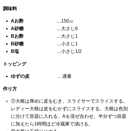
調味料
A
お酢
…150㏄
A
砂糖
…大さじ6
B
お酢
…大さじ1
B
砂糖
…小さじ1
B
塩
…小さじ1/2
トッピング
ゆずの皮
…適量
作り方
①大根は厚めに皮をむき、スライサーでスライスする。
レディー大根は皮をむかずにスライスする。大根は色別
に分けて容器に入れる。Aを混ぜ合わせ、半分ずつ容器
に加えたら1時間ほど冷蔵庫で漬ける。