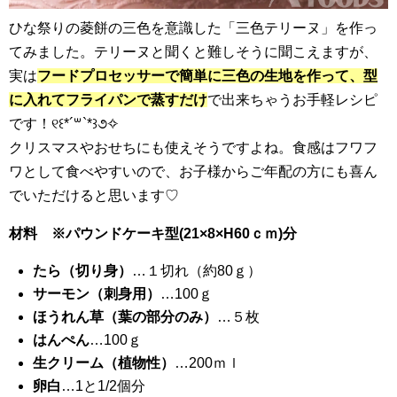
ひな祭りの菱餅の三色を意識した「三色テリーヌ」を作っ
てみました。テリーヌと聞くと難しそうに聞こえますが、
実は
フードプロセッサーで簡単に三色の生地を作って、型
に入れてフライパンで蒸すだけ
で出来ちゃうお手軽レシピ
です！୧꒰*´꒳`*꒱૭✧
クリスマスやおせちにも使えそうですよね。食感はフワフ
ワとして食べやすいので、お子様からご年配の方にも喜ん
でいただけると思います♡
材料
※パウンドケーキ型(21×8×H60ｃｍ)分
たら（切り身）
…１切れ（約80ｇ）
サーモン（刺身用）
…100ｇ
ほうれん草（葉の部分のみ）
…５枚
はんぺん
…100ｇ
生クリーム（植物性）
…200ｍｌ
卵白
…1と1/2個分