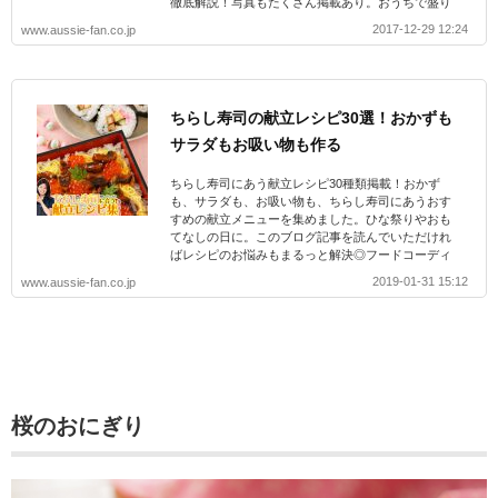
徹底解説！写真もたくさん掲載あり。おうちで盛り
付ける時に参考にしていただけたら嬉しいです。
2017-12-29 12:24
www.aussie-fan.co.jp
ちらし寿司の献立レシピ30選！おかずも
サラダもお吸い物も作る
ちらし寿司にあう献立レシピ30種類掲載！おかず
も、サラダも、お吸い物も、ちらし寿司にあうおす
すめの献立メニューを集めました。ひな祭りやおも
てなしの日に。このブログ記事を読んでいただけれ
ばレシピのお悩みもまるっと解決◎フードコーディ
ネーター厳選レシピ集です！
2019-01-31 15:12
www.aussie-fan.co.jp
桜のおにぎり