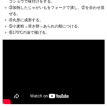
コショウで味付けをする。
③加熱したじゃがいもをフォークで潰し、②を合わせ混
ぜる。
④丸形に成形する。
⑤小麦粉→溶き卵→あられの順につける。
⑥170℃の油で揚げる。