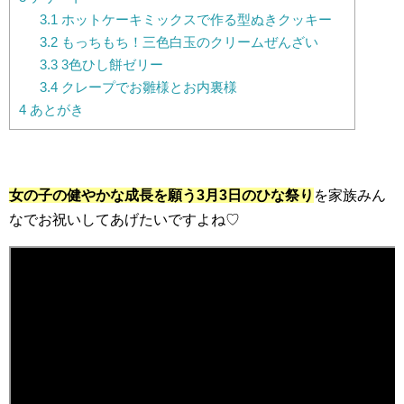
3.1
ホットケーキミックスで作る型ぬきクッキー
3.2
もっちもち！三色白玉のクリームぜんざい
3.3
3色ひし餅ゼリー
3.4
クレープでお雛様とお内裏様
4
あとがき
女の子の健やかな成長を願う3月3日のひな祭り
を家族みん
なでお祝いしてあげたいですよね♡