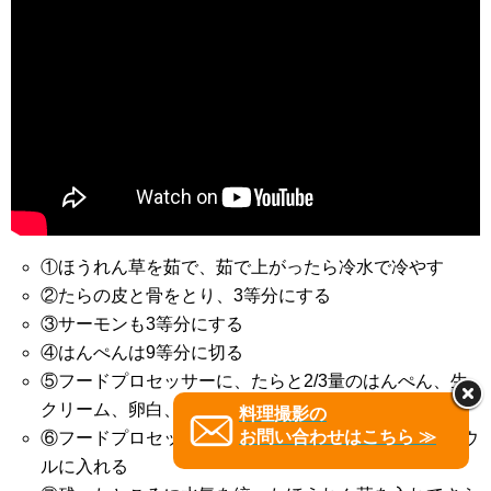
①ほうれん草を茹で、茹で上がったら冷水で冷やす
②たらの皮と骨をとり、3等分にする
③サーモンも3等分にする
④はんぺんは9等分に切る
⑤フードプロセッサーに、たらと2/3量のはんぺん、生
クリーム、卵白、塩を入れて混ぜる
料理撮影の
お問い合わせはこちら ≫
⑥フードプロセッサーでよく混ぜたら、⑤の半量をボウ
ルに入れる