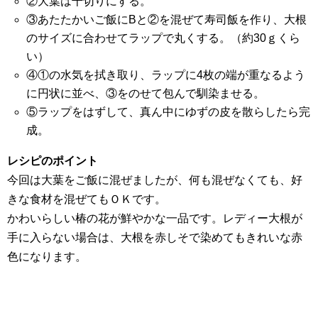
②大葉は千切りにする。
③あたたかいご飯にBと②を混ぜて寿司飯を作り、大根
のサイズに合わせてラップで丸くする。（約30ｇくら
い）
④①の水気を拭き取り、ラップに4枚の端が重なるよう
に円状に並べ、③をのせて包んで馴染ませる。
⑤ラップをはずして、真ん中にゆずの皮を散らしたら完
成。
レシピのポイント
今回は大葉をご飯に混ぜましたが、何も混ぜなくても、好
きな食材を混ぜてもＯＫです。
かわいらしい椿の花が鮮やかな一品です。レディー大根が
手に入らない場合は、大根を赤しそで染めてもきれいな赤
色になります。