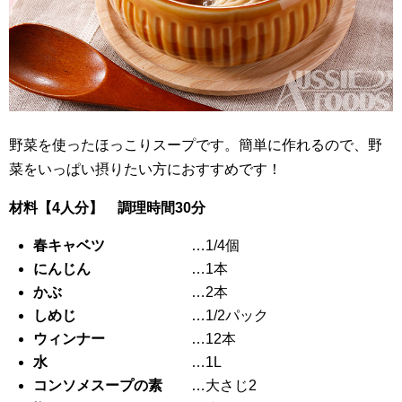
野菜を使ったほっこりスープです。簡単に作れるので、野
菜をいっぱい摂りたい方におすすめです！
材料【4人分】 調理時間30分
春キャベツ
…1/4個
にんじん
…1本
かぶ
…2本
しめじ
…1/2パック
ウィンナー
…12本
水
…1L
コンソメスープの素
…大さじ2