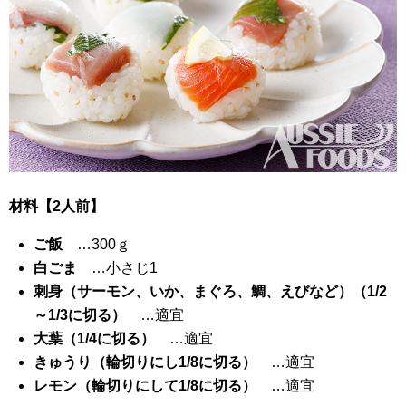
材料【2人前】
ご飯
…300ｇ
白ごま
…小さじ1
刺身（サーモン、いか、まぐろ、鯛、えびなど）（1/2
～1/3に切る）
…適宜
大葉（1/4に切る）
…適宜
きゅうり（輪切りにし1/8に切る）
…適宜
レモン（輪切りにして1/8に切る）
…適宜