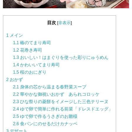
目次
[
非表示
]
1
メイン
1.1
椿のてまり寿司
1.2
花巻き寿司
1.3
おいしい！はまぐりを使った彩りにゅうめん
1.4
かわいいてまり寿司
1.5
桜のおにぎり
2
おかず
2.1
身体の芯から温まる春野菜スープ
2.2
華やかな御祝いおかず あられコロッケ
2.3
ひな祭りの菱餅をイメージした三色テリーヌ
2.4
ゆで卵で簡単に作れる前菜「ドレスドエッグ」
2.5
ゆで卵で作るうさぎのお雛様
2.6
食パンにのせるだけカナッペ
3
デザート