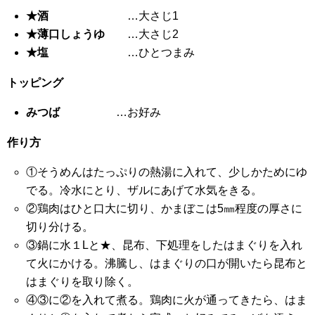
★酒
…大さじ1
★薄口しょうゆ
…大さじ2
★塩
…ひとつまみ
トッピング
みつば
…お好み
作り方
①そうめんはたっぷりの熱湯に入れて、少しかためにゆ
でる。冷水にとり、ザルにあげて水気をきる。
②鶏肉はひと口大に切り、かまぼこは5㎜程度の厚さに
切り分ける。
③鍋に水１Lと★、昆布、下処理をしたはまぐりを入れ
て火にかける。沸騰し、はまぐりの口が開いたら昆布と
はまぐりを取り除く。
④③に②を入れて煮る。鶏肉に火が通ってきたら、はま