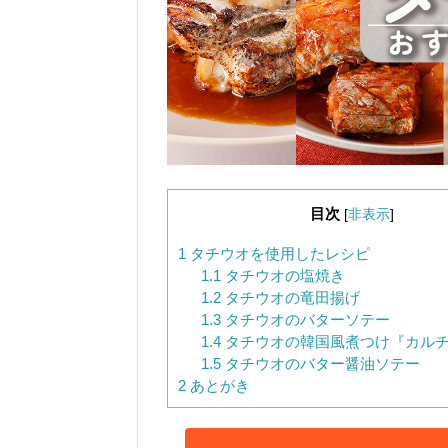
目次
[
非表示
]
1
タチウオを使用したレシピ
1.1
タチウオの塩焼き
1.2
タチウオの竜田揚げ
1.3
タチウオのバターソテー
1.4
タチウオの韓国風煮つけ『カル
1.5
タチウオのバター醤油ソテー
2
あとがき