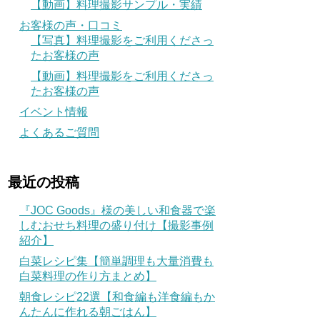
【動画】料理撮影サンプル・実績
お客様の声・口コミ
【写真】料理撮影をご利用くださっ
たお客様の声
【動画】料理撮影をご利用くださっ
たお客様の声
イベント情報
よくあるご質問
最近の投稿
『JOC Goods』様の美しい和食器で楽
しむおせち料理の盛り付け【撮影事例
紹介】
白菜レシピ集【簡単調理も大量消費も
白菜料理の作り方まとめ】
朝食レシピ22選【和食編も洋食編もか
んたんに作れる朝ごはん】