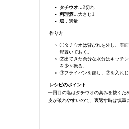
タチウオ
…2切れ
料理酒
…大さじ1
塩
…適量
作り方
①タチウオは背びれを外し、表面
程置いておく。
②出てきた余分な水分はキッチン
を少々振る。
③フライパンを熱し、②を入れじ
レシピのポイント
一回目の塩はタチウオの臭みを抜くた
皮が破れやすいので、裏返す時は慎重