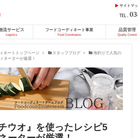
サイトマッ
03
物流サービス
品質管理
フードコーディネート事業
Logistics
Food Coordination
Quality Control
ィネートトップページ
スタッフブログ
海釣りで人気の
ディネーターが厳選！
チウオ』を使ったレシピ5
ネーターが厳選！