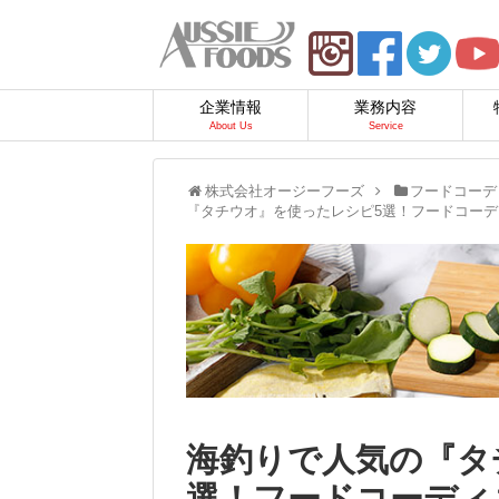
企業情報
業務内容
About Us
Service
株式会社オージーフーズ
フードコーデ
『タチウオ』を使ったレシピ5選！フードコー
海釣りで人気の『タ
選！フードコーディ