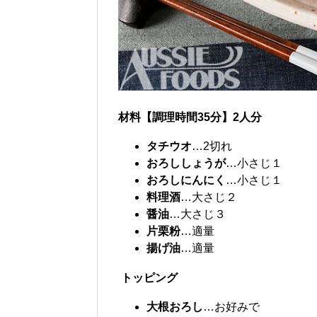
材料【調理時間35分】2人分
タチウオ
…2切れ
おろししょうが
…小さじ１
おろしにんにく
…小さじ１
料理酒
…大さじ２
醤油
…大さじ３
片栗粉
…適量
揚げ油
…適量
トッピング
大根おろし
…お好みで