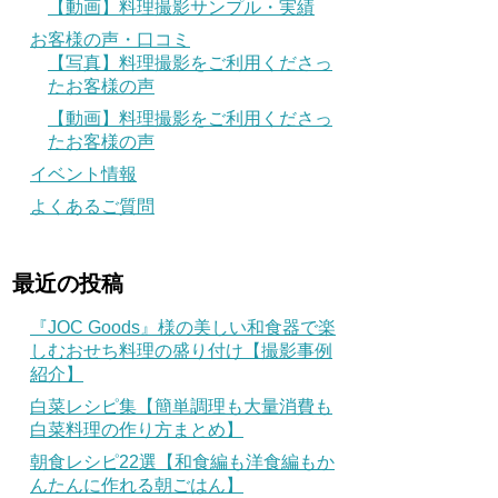
【動画】料理撮影サンプル・実績
お客様の声・口コミ
【写真】料理撮影をご利用くださっ
たお客様の声
【動画】料理撮影をご利用くださっ
たお客様の声
イベント情報
よくあるご質問
最近の投稿
『JOC Goods』様の美しい和食器で楽
しむおせち料理の盛り付け【撮影事例
紹介】
白菜レシピ集【簡単調理も大量消費も
白菜料理の作り方まとめ】
朝食レシピ22選【和食編も洋食編もか
んたんに作れる朝ごはん】