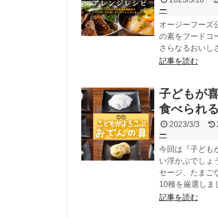
ー
オージーフーズ
の素をフードコ
さらなるおいし
記事を読む
子どもが喜
食べられ
2023/3/3
ー
今回は『子ども
い浮かぶでしょ
セージ、たまご
10種を厳選しま
記事を読む