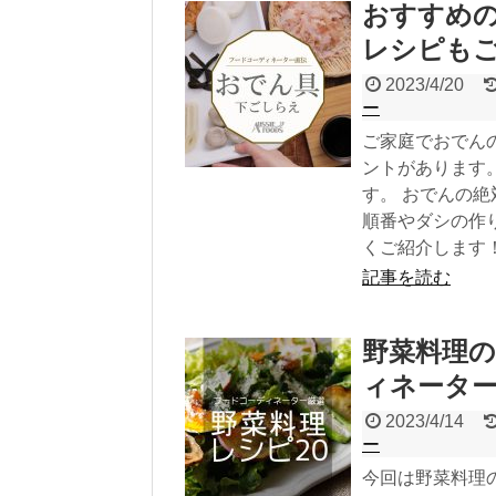
おすすめ
レシピも
2023/4/20
ー
ご家庭でおでん
ントがあります
す。 おでんの
順番やダシの作
くご紹介します
記事を読む
野菜料理の
ィネータ
2023/4/14
ー
今回は野菜料理