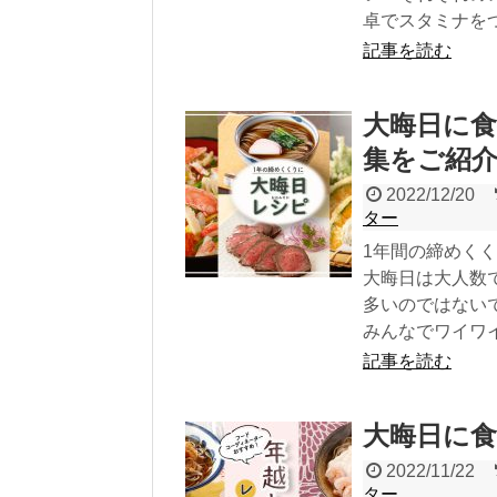
卓でスタミナを
記事を読む
大晦日に
集をご紹
2022/12/20
ター
1年間の締めく
大晦日は大人数
多いのではない
みんなでワイワ
記事を読む
大晦日に食
2022/11/22
ター