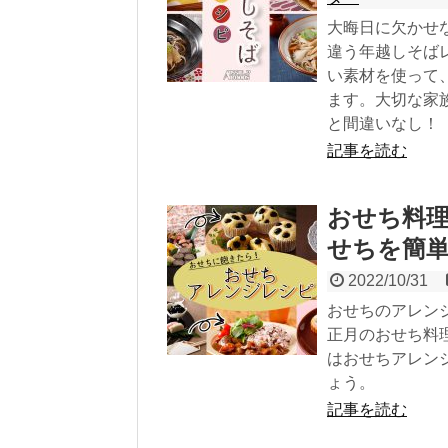
大晦日に欠かせ
違う年越しそば
い素材を使って
ます。大切な家
と間違いなし！
記事を読む
おせち料
せちを簡
2022/10/31
おせちのアレン
正月のおせち料
はおせちアレン
ょう。
記事を読む