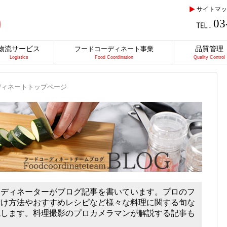
サイトマッ
03
物流サービス
品質管理
フードコーディネート事業
Logistics
Food Coordination
Quality Control
ディネートトップページ
ーディネーターがブログ記事を書いています。プロのフ
付け方法やおすすめレシピなど様々な料理に関する旬な
説します。料理撮影のプロカメラマンが解説する記事も