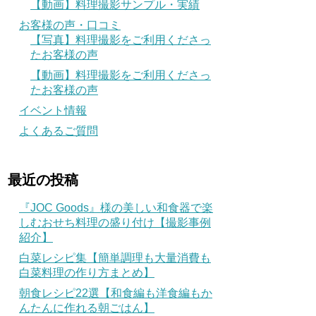
【動画】料理撮影サンプル・実績
お客様の声・口コミ
【写真】料理撮影をご利用くださっ
たお客様の声
【動画】料理撮影をご利用くださっ
たお客様の声
イベント情報
よくあるご質問
最近の投稿
『JOC Goods』様の美しい和食器で楽
しむおせち料理の盛り付け【撮影事例
紹介】
白菜レシピ集【簡単調理も大量消費も
白菜料理の作り方まとめ】
朝食レシピ22選【和食編も洋食編もか
んたんに作れる朝ごはん】