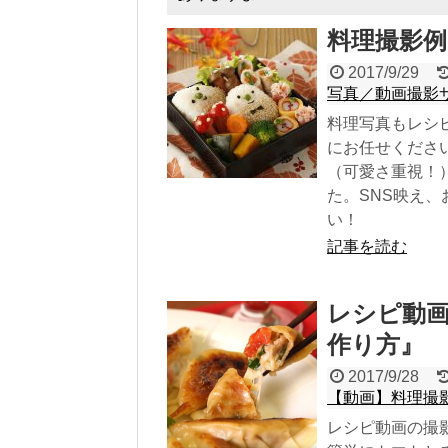
料理撮影例
2017/9/29
写真／動画撮影
料理写真もレシ
にお任せくださ
（可愛さ重視！
た。SNS映え
い！
記事を読む
レシピ動
作り方』
2017/9/28
【動画】料理撮
レシピ動画の撮