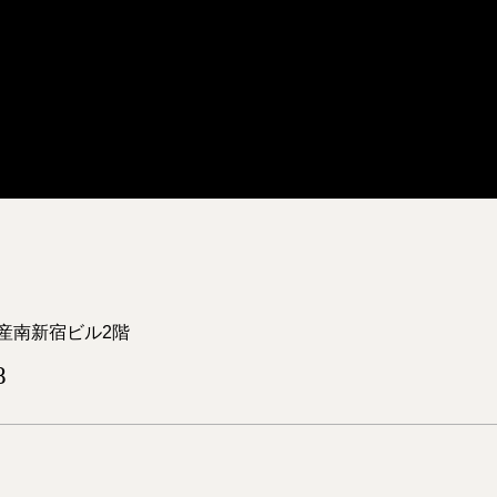
産南新宿ビル2階
8