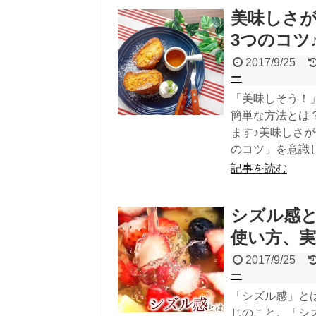
美味しさ
3つのコツ
2017/9/25
ー
「美味しそう！
簡単な方法とは
ます♪美味しさ
のコツ」を意識
記事を読む
シズル感
使い方、
2017/9/25
ー
「シズル感」と
じのこと。「シ