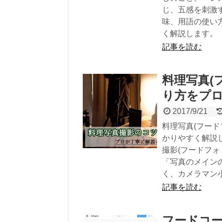
じ、五感を刺激
味、用語の使い
く解説します。
記事を読む
料理写真(
り方をプ
2017/9/21
料理写真(フー
かりやすく解説
撮影(フードフ
「写真のメイン
く、カメラマン
記事を読む
フードコ