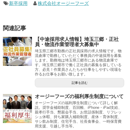
新卒採用
株式会社オージーフーズ
関連記事
【中途採用求人情報】埼玉三郷・正社
員・物流作業管理者大募集中
埼玉県三郷市勤務の正社員採用の求人情報です。物
流倉庫で勤務していただく事務員の中途採用を募集
します。勤務地は埼玉県三郷市にある物流倉庫で
す。埼玉県三郷市で働く正社員の募集を探している
方、必見！作業員さんたちが仕事をしやすい現場を
作るお仕事をお願い致します。
記事を読む
オージーフーズの福利厚生制度について
オージーフーズの福利厚生制度について詳しく解
説。奨学金補助制度、百回帳、iPhone・iPad支給、
親孝行手当、懇親会手当、お世話係制度、リフレッ
シュ休暇、持ち家購入補助制度、産休・育休制度、
サシ飲み制度、住宅手当、社長食事会、一時保育費
用支援、引越し手当等。