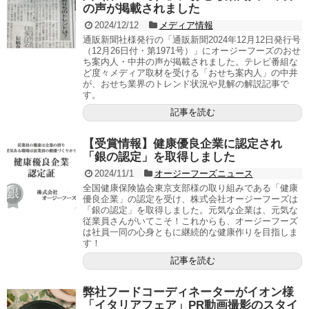
の声が掲載されました
2024/12/12
メディア情報
通販新聞社様発行の「通販新聞2024年12月12日発行号
（12月26日付・第1971号）」にオージーフーズのおせ
ち案内人・中井の声が掲載されました。テレビ番組な
ど度々メディア取材を受ける「おせち案内人」の中井
が、おせち業界のトレンド状況や見解の解説記事で
す。
記事を読む
【受賞情報】健康優良企業に認定され
「銀の認定」を取得しました
2024/11/1
オージーフーズニュース
全国健康保険協会東京支部様の取り組みである「健康
優良企業」の認定を受け、株式会社オージーフーズは
「銀の認定」を取得しました。元気な企業は、元気な
従業員さんがいてこそ！これからも、オージーフーズ
は社員一同の心身ともに継続的な健康作りを目指しま
す！
記事を読む
弊社フードコーディネーターがイオン様
「イタリアフェア」PR動画撮影のスタイ