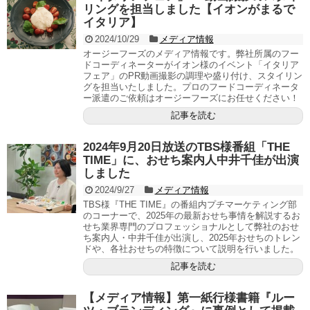
リングを担当しました【イオンがまるで
イタリア】
2024/10/29
メディア情報
オージーフーズのメディア情報です。弊社所属のフー
ドコーディネーターがイオン様のイベント「イタリア
フェア」のPR動画撮影の調理や盛り付け、スタイリン
グを担当いたしました。プロのフードコーディネータ
ー派遣のご依頼はオージーフーズにお任せください！
記事を読む
2024年9月20日放送のTBS様番組「THE
TIME」に、おせち案内人中井千佳が出演
しました
2024/9/27
メディア情報
TBS様『THE TIME』の番組内プチマーケティング部
のコーナーで、2025年の最新おせち事情を解説するお
せち業界専門のプロフェッショナルとして弊社のおせ
ち案内人・中井千佳が出演し、2025年おせちのトレン
ドや、各社おせちの特徴について説明を行いました。
記事を読む
【メディア情報】第一紙行様書籍『ルー