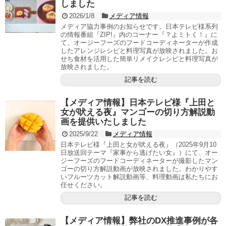
しました
2026/1/8
メディア情報
メディア協力事例のお知らせです。日本テレビ様系列
の情報番組『ZIP!』内のコーナー『？よミトく！』に
て、オージーフーズのフードコーディネーターが作成
したアレンジレシピと料理写真が放映されました。お
せち食材を活用した簡単リメイクレシピと料理写真が
放映されました。
記事を読む
【メディア情報】日本テレビ様『上田と
女が吠える夜』マンゴーの切り方解説動
画を提供いたしました
2025/9/22
メディア情報
日本テレビ様『上田と女が吠える夜』（2025年9月10
日放送回テーマ『家事から逃げたい女』）にて、オー
ジーフーズのフードコーディネーターが撮影したマン
ゴーの切り方解説動画が放映されました。わかりやす
いフルーツカット解説動画等、料理動画は私たちにお
任せください。
記事を読む
【メディア情報】弊社のDX推進事例が各