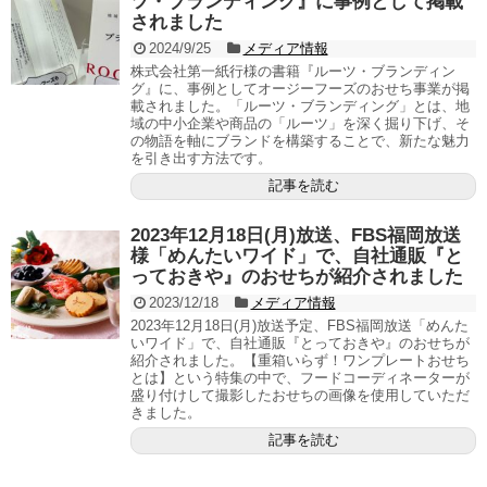
ツ・ブランディング』に事例として掲載
されました
2024/9/25
メディア情報
株式会社第一紙行様の書籍『ルーツ・ブランディン
グ』に、事例としてオージーフーズのおせち事業が掲
載されました。「ルーツ・ブランディング」とは、地
域の中小企業や商品の「ルーツ」を深く掘り下げ、そ
の物語を軸にブランドを構築することで、新たな魅力
を引き出す方法です。
記事を読む
2023年12月18日(月)放送、FBS福岡放送
様「めんたいワイド」で、自社通販『と
っておきや』のおせちが紹介されました
2023/12/18
メディア情報
2023年12月18日(月)放送予定、FBS福岡放送「めんた
いワイド」で、自社通販『とっておきや』のおせちが
紹介されました。【重箱いらず！ワンプレートおせち
とは】という特集の中で、フードコーディネーターが
盛り付けして撮影したおせちの画像を使用していただ
きました。
記事を読む