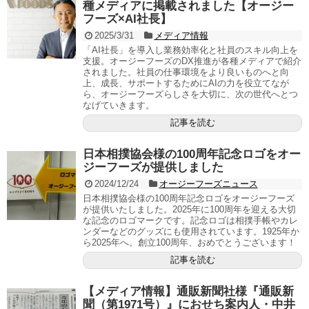
種メディアに掲載されました【オージー
フーズ×AI社長】
2025/3/31
メディア情報
「AI社長」を導入し業務効率化と社員のスキル向上を
支援。オージーフーズのDX推進が各種メディアで紹介
されました。社員の仕事環境をより良いものへと向
上、成長、サポートするためにAIの力を役立てなが
ら、オージーフーズらしさを大切に、次の世代へとつ
なげていきます。
記事を読む
日本相撲協会様の100周年記念ロゴをオー
ジーフーズが提供しました
2024/12/24
オージーフーズニュース
日本相撲協会様の100周年記念ロゴをオージーフーズ
が提供いたしました。2025年に100周年を迎える大切
な記念のロゴマークです。記念ロゴは相撲手帳やカレ
ンダーなどのグッズにも使用されています。1925年か
ら2025年へ。創立100周年、おめでとうございます！
記事を読む
【メディア情報】通販新聞社様『通販新
聞（第1971号）』におせち案内人・中井