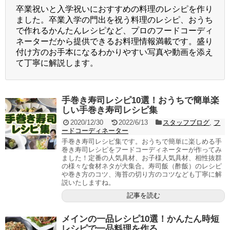
卒業祝いと入学祝いにおすすめの料理のレシピを作り
ました。卒業入学の門出を祝う料理のレシピ、おうち
で作れるかんたんレシピなど、プロのフードコーディ
ネーターだから提供できるお料理情報満載です。盛り
付け方のお手本になるわかりやすい写真や動画を添え
て丁寧に解説します。
手巻き寿司レシピ10選！おうちで簡単楽
しい手巻き寿司レシピ集
2020/12/30
2022/6/13
スタッフブログ
,
フ
ードコーディネーター
手巻き寿司レシピ集です。おうちで簡単に楽しめる手
巻き寿司レシピをフードコーディネーターが作ってみ
ました！定番の人気具材、お子様人気具材、相性抜群
の様々な食材ネタが大集合。寿司飯（酢飯）のレシピ
や巻き方のコツ、海苔の切り方のコツなども丁寧に解
説いたしますね。
記事を読む
メインの一品レシピ10選！かんたん時短
レシピで一品料理を作る