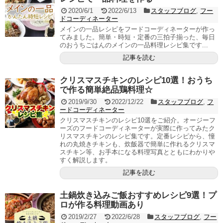
2020/6/1
2022/6/13
スタッフブログ
,
フー
ドコーディネーター
メインの一品レシピをフードコーディネーターが作っ
てみました。簡単・時短・定番の三拍子揃った、毎日
のおうちごはんのメインの一品料理レシピ集です...
記事を読む
クリスマスチキンのレシピ10選！おうち
で作る簡単絶品鶏料理☆
2019/9/30
2022/12/22
スタッフブログ
,
フ
ードコーディネーター
クリスマスチキンのレシピ10選をご紹介。オージーフ
ーズのフードコーディネーターが実際に作ってみたク
リスマスチキンのレシピ集です。定番レシピから、憧
れの丸焼きチキンも、炊飯器で簡単に作れるクリスマ
スチキン等、お手本になる料理写真とともにわかりや
すく解説します。
記事を読む
土鍋炊き込みご飯おすすめレシピ9選！プ
ロが作る料理動画あり
2019/2/27
2022/6/28
スタッフブログ
,
フー