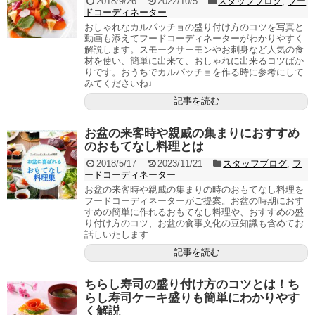
2018/9/26
2022/10/5
スタッフブログ
,
フー
ドコーディネーター
おしゃれなカルパッチョの盛り付け方のコツを写真と
動画も添えてフードコーディネーターがわかりやすく
解説します。スモークサーモンやお刺身など人気の食
材を使い、簡単に出来て、おしゃれに出来るコツばか
りです。おうちでカルパッチョを作る時に参考にして
みてくださいね♩
記事を読む
お盆の来客時や親戚の集まりにおすすめ
のおもてなし料理とは
2018/5/17
2023/11/21
スタッフブログ
,
フ
ードコーディネーター
お盆の来客時や親戚の集まりの時のおもてなし料理を
フードコーディネーターがご提案。お盆の時期におす
すめの簡単に作れるおもてなし料理や、おすすめの盛
り付け方のコツ、お盆の食事文化の豆知識も含めてお
話しいたします
記事を読む
ちらし寿司の盛り付け方のコツとは！ち
らし寿司ケーキ盛りも簡単にわかりやす
く解説