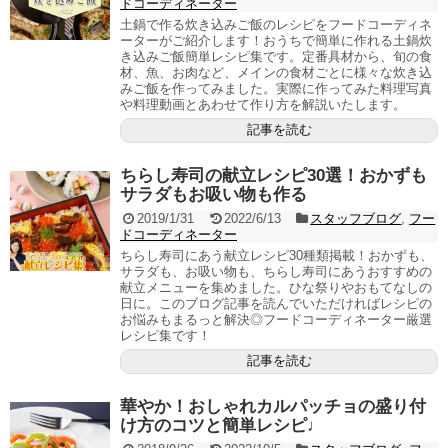
ドコーディネーター
土鍋で作る炊き込みご飯のレシピをフードコーディネ
ーターがご紹介します！おうちで簡単に作れる土鍋炊
き込みご飯簡単レシピ集です。定番具材から、旬の食
材、魚、お肉など、メインの食材ごとに様々な炊き込
みご飯を作ってみました。実際に作ってみた料理写真
や料理動画とあわせて作り方を解説いたします。
記事を読む
ちらし寿司の献立レシピ30選！おかずも
サラダもお吸い物も作る
2019/1/31
2022/6/13
スタッフブログ
,
フー
ドコーディネーター
ちらし寿司にあう献立レシピ30種類掲載！おかずも、
サラダも、お吸い物も、ちらし寿司にあうおすすめの
献立メニューを集めました。ひな祭りやおもてなしの
日に。このブログ記事を読んでいただければレシピの
お悩みもまるっと解決◎フードコーディネーター厳選
レシピ集です！
記事を読む
華やか！おしゃれカルパッチョの盛り付
け方のコツと簡単レシピ♩