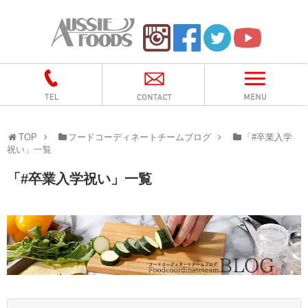
TOP
フードコーディネートチームブログ
「
#卒業入学
祝い
」
一覧
「
#卒業入学祝い
」
一覧