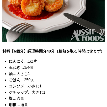
材料【6個分】調理時間分40分（粗熱を取る時間は含まず）
にんにく
…1/2片
玉ねぎ
…1/4個
油
…大さじ1
ごはん
…250ｇ
コンソメ
…小さじ1
ケチャップ
…大さじ1
塩
…適量
胡椒
…適量