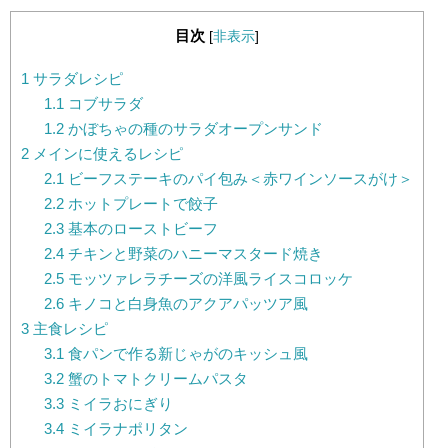
目次
[
非表示
]
1
サラダレシピ
1.1
コブサラダ
1.2
かぼちゃの種のサラダオープンサンド
2
メインに使えるレシピ
2.1
ビーフステーキのパイ包み＜赤ワインソースがけ＞
2.2
ホットプレートで餃子
2.3
基本のローストビーフ
2.4
チキンと野菜のハニーマスタード焼き
2.5
モッツァレラチーズの洋風ライスコロッケ
2.6
キノコと白身魚のアクアパッツア風
3
主食レシピ
3.1
食パンで作る新じゃがのキッシュ風
3.2
蟹のトマトクリームパスタ
3.3
ミイラおにぎり
3.4
ミイラナポリタン