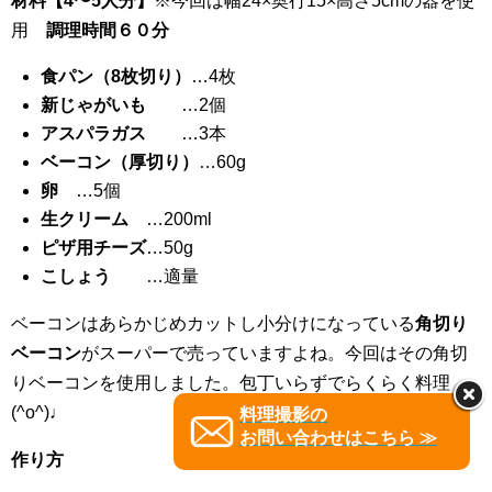
材料【4〜5人分】
※今回は幅24×奥行15×高さ5cmの器を使
用
調理時間６０分
食パン（8枚切り）
…4枚
新じゃがいも
…2個
アスパラガス
…3本
ベーコン（厚切り）
…60g
卵
…5個
生クリーム
…200ml
ピザ用チーズ
…50g
こしょう
…適量
ベーコンはあらかじめカットし小分けになっている
角切り
ベーコン
がスーパーで売っていますよね。今回はその角切
りベーコンを使用しました。包丁いらずでらくらく料理
(^o^)♩
料理撮影の
お問い合わせはこちら ≫
作り方