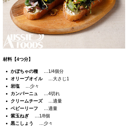
材料【4つ分】
かぼちゃの種
…1/4個分
オリーブオイル
…大さじ1
岩塩
…少々
カンパーニュ
…4切れ
クリームチーズ
…適量
ベビーリーフ
…適量
紫玉ねぎ
…1/8個
黒こしょう
…少々