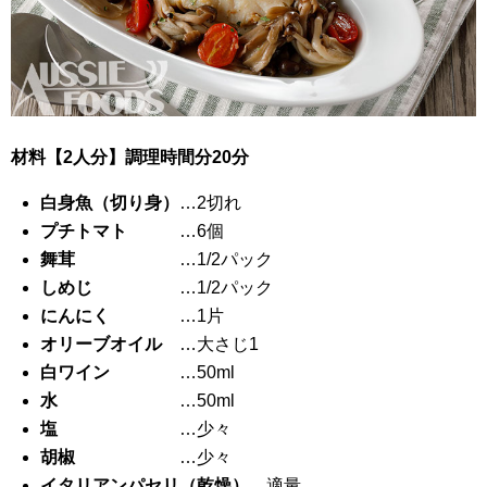
材料【2人分】調理時間分20分
白身魚（切り身）
…2切れ
プチトマト
…6個
舞茸
…1/2パック
しめじ
…1/2パック
にんにく
…1片
オリーブオイル
…大さじ1
白ワイン
…50ml
水
…50ml
塩
…少々
胡椒
…少々
イタリアンパセリ（乾燥）
…適量