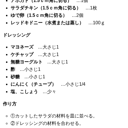
アボカド（1.5ｃｍ角に切る）
…1個
サラダチキン（1.5ｃｍ角に切る）
…1枚
ゆで卵（1.5ｃｍ角に切る）
…2個
レッドキドニー（水煮または蒸し）
…100ｇ
ドレッシング
マヨネーズ
…大さじ1
ケチャップ
…大さじ1
無糖ヨーグルト
…大さじ1
酢
…小さじ1
砂糖
…小さじ1
にんにく（チューブ）
…小さじ1/4
塩、こしょう
…少々
作り方
①カットしたサラダの材料を皿に並べる。
②ドレッシングの材料を合わせる。