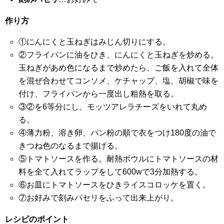
作り方
①にんにくと玉ねぎはみじん切りにする。
②フライパンに油をひき、にんにくと玉ねぎを炒める。
玉ねぎがあめ色になるまで炒めたら、ご飯を入れて全体
を混ぜ合わせてコンソメ、ケチャップ、塩、胡椒で味を
付け、フライパンから一度出し粗熱を取る。
③②を6等分にし、モッツアレラチーズをいれて丸め
る。
④薄力粉、溶き卵、パン粉の順で衣をつけ180度の油で
きつね色のなるまで揚げる。
⑤トマトソースを作る。耐熱ボウルにトマトソースの材
料を全て入れてラップをして600wで3分加熱する。
⑥お皿にトマトソースをひきライスコロッケを置く。
⑦お好みで刻みパセリをふって出来上がり。
レシピのポイント