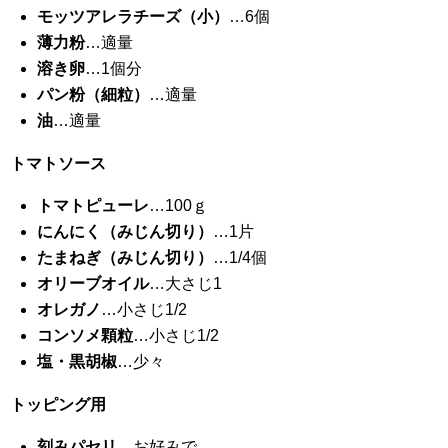
モッツアレラチーズ（小）
…6個
薄力粉
…適量
溶き卵
…1個分
パン粉（細粒）
…適量
油
…適量
トマトソース
トマトピューレ
…100ｇ
にんにく（みじん切り）
…1片
たまねぎ（みじん切り）
…1/4個
オリーブオイル
…大さじ1
オレガノ
…小さじ1/2
コンソメ顆粒
…小さじ1/2
塩・黒胡椒
…少々
トッピング用
刻みパセリ
…お好みで