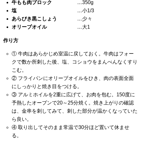
牛もも肉ブロック
…350g
塩
…小1/3
あらびき黒こしょう
…少々
オリーブオイル
…大1
作り方
① 牛肉はあらかじめ室温に戻しておく。牛肉はフォー
クで数か所刺した後、塩、コショウをまんべんなくすり
こむ。
② フライパンにオリーブオイルをひき、肉の表面全面
にしっかりと焼き目をつける。
③ アルミホイルを2重に広げて、お肉を包む。150度に
予熱したオーブンで20～25分焼く。焼き上がりの確認
は、金串を刺してみて、刺した部分が温かくなっていた
ら良い。
④ 取り出してそのまま常温で30分ほど置いて休ませ
る。