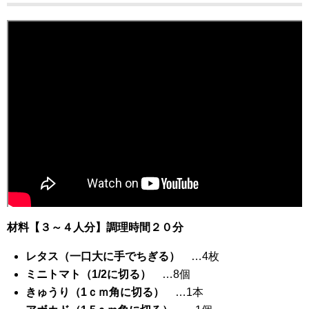
材料【３～４人分】調理時間２０分
レタス（一口大に手でちぎる）
…4枚
ミニトマト（1/2に切る）
…8個
きゅうり（1ｃｍ角に切る）
…1本