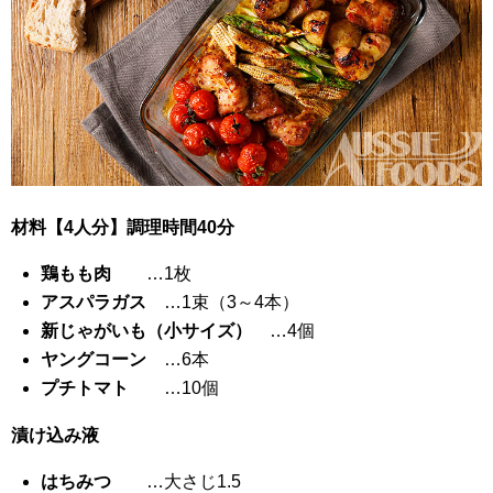
材料【4人分】調理時間40分
鶏もも肉
…1枚
アスパラガス
…1束（3～4本）
新じゃがいも（小サイズ）
…4個
ヤングコーン
…6本
プチトマト
…10個
漬け込み液
はちみつ
…大さじ1.5