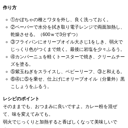
作り方
①かぼちゃの種とワタを外し、良く洗っておく。
②ペーパーで水分を拭き取り電子レンジで両面加熱し、
乾燥させる。（600ｗで3分ずつ）
③フライパンにオリーブオイル大さじ1をしき、弱火で
じっくり色がつくまで焼く。最後に岩塩を少々ふるう。
④カンパーニュを軽くトースターで焼き、クリームチー
ズを塗る。
⑤紫玉ねぎをスライスし、ベビーリーフ、③と和える。
⑥④に⑤を乗せ、仕上げにオリーブオイル（分量外）黒
こしょうをふるう。
レシピのポイント
そのままでも、おつまみに良いですよ。カレー粉を混ぜ
て、味を変えてみても。
弱火でじっくりと加熱すると香ばしくなって美味しいで