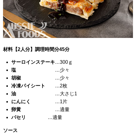
材料【2人分】調理時間分45分
サーロインステーキ
…300ｇ
塩
…少々
胡椒
…少々
冷凍パイシート
…2枚
油
…大さじ1
にんにく
…1片
卵黄
…適量
パセリ
…適量
ソース