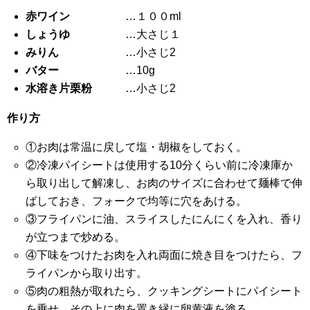
赤ワイン
…１００ml
しょうゆ
…大さじ１
みりん
…小さじ2
バター
…10g
水溶き片栗粉
…小さじ2
作り方
①お肉は常温に戻して塩・胡椒をしておく。
②冷凍パイシートは使用する10分くらい前に冷凍庫か
ら取り出して解凍し、お肉のサイズに合わせて麺棒で伸
ばしておき、フォークで均等に穴をあける。
③フライパンに油、スライスしたにんにくを入れ、香り
が立つまで炒める。
④下味をつけたお肉を入れ両面に焼き目をつけたら、フ
ライパンから取り出す。
⑤肉の粗熱が取れたら、クッキングシートにパイシート
を乗せ、その上に肉を置き縁に卵黄液を塗る。