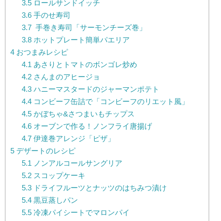
3.5
ロールサンドイッチ
3.6
手のせ寿司
3.7
手巻き寿司「サーモンチーズ巻」
3.8
ホットプレート簡単パエリア
4
おつまみレシピ
4.1
あさりとトマトのボンゴレ炒め
4.2
さんまのアヒージョ
4.3
ハニーマスタードのジャーマンポテト
4.4
コンビーフ缶詰で「コンビーフのリエット風」
4.5
かぼちゃ&さつまいもチップス
4.6
オーブンで作る！ノンフライ唐揚げ
4.7
伊達巻アレンジ「ピザ」
5
デザートのレシピ
5.1
ノンアルコールサングリア
5.2
スコップケーキ
5.3
ドライフルーツとナッツのはちみつ漬け
5.4
黒豆蒸しパン
5.5
冷凍パイシートでマロンパイ