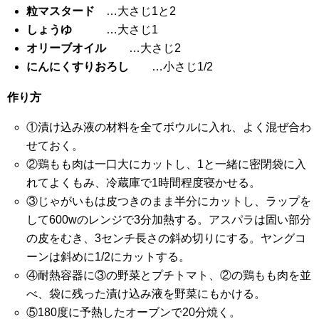
粒マスタード
…大さじ1と2
しょうゆ
…大さじ1
オリーブオイル
…大さじ2
にんにくすりおろし
…小さじ1/2
作り方
①漬け込み液の材料を全てボウルに入れ、よく混ぜ合わ
せておく。
②鶏もも肉は一口大にカットし、1と一緒に密閉袋に入
れてよくもみ、冷蔵庫で1時間程度寝かせる。
③じゃがいもは皮つきのまま半分にカットし、ラップを
して600wのレンジで3分加熱する。アスパラは固い部分
の皮をむき、3センチ長さの斜め切りにする。ヤングコ
ーンは斜めに1/2にカットする。
④耐熱容器に③の野菜とプチトマト、②の鶏もも肉を並
べ、袋に残った漬け込み液を野菜にもかける。
⑤180度に予熱したオーブンで20分焼く。