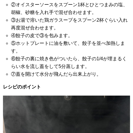
②オイスターソースをスプーン1杯とひとつまみの塩、
胡椒、砂糖を入れ手で混ぜ合わせます。
③お湯で溶いた鶏ガラスープをスプーン2杯ぐらい入れ
再度混ぜ合わせます。
④餃子の皮で③を包みます。
⑤ホットプレートに油を敷いて、餃子を並べ加熱しま
す。
⑥餃子の裏に焼き色がついたら、餃子の1/4が埋まるく
らい水を流し蓋をして5分蒸します。
⑦蓋を開けて水分が飛んだら出来上がり。
レシピのポイント