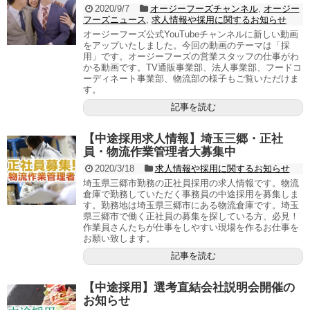
2020/9/7
オージーフーズチャンネル
,
オージー
フーズニュース
,
求人情報や採用に関するお知らせ
オージーフーズ公式YouTubeチャンネルに新しい動画
をアップいたしました。今回の動画のテーマは「採
用」です。オージーフーズの営業スタッフの仕事がわ
かる動画です。TV通販事業部、法人事業部、フードコ
ーディネート事業部、物流部の様子もご覧いただけま
す。
記事を読む
【中途採用求人情報】埼玉三郷・正社
員・物流作業管理者大募集中
2020/3/18
求人情報や採用に関するお知らせ
埼玉県三郷市勤務の正社員採用の求人情報です。物流
倉庫で勤務していただく事務員の中途採用を募集しま
す。勤務地は埼玉県三郷市にある物流倉庫です。埼玉
県三郷市で働く正社員の募集を探している方、必見！
作業員さんたちが仕事をしやすい現場を作るお仕事を
お願い致します。
記事を読む
【中途採用】選考直結会社説明会開催の
お知らせ