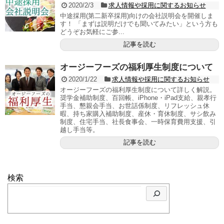
2020/2/3
求人情報や採用に関するお知らせ
中途採用(第二新卒採用)向けの会社説明会を開催しま
す！ 「まずは説明だけでも聞いてみたい」という方も
どうぞお気軽にご参...
記事を読む
オージーフーズの福利厚生制度について
2020/1/22
求人情報や採用に関するお知らせ
オージーフーズの福利厚生制度について詳しく解説。
奨学金補助制度、百回帳、iPhone・iPad支給、親孝行
手当、懇親会手当、お世話係制度、リフレッシュ休
暇、持ち家購入補助制度、産休・育休制度、サシ飲み
制度、住宅手当、社長食事会、一時保育費用支援、引
越し手当等。
記事を読む
検索