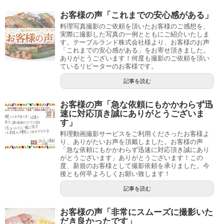
お客様の声「これまでの安心感がある」
料理写真撮影のご依頼を頂いたお客様のご感想を、
実際に撮影した写真の一例とともにご紹介いたしま
す。テーブルランド株式会社様より、お客様のお声
「これまでの安心感がある」をお寄せ頂きました。
ありがとうございます！何度も撮影のご依頼を頂い
ているリピーターのお客様です。
記事を読む
お客様の声「急な依頼にもかかわらず迅
速に対応頂き誠にありがとうございま
す」
料理動画撮影サービスをご利用くださったお客様よ
り、ありがたいお声を頂戴しました。お客様の声
「急な依頼にもかかわらず迅速に対応頂き誠にあり
がとうございます」ありがとうございます！この
度、新規のお客様として撮影依頼を承りました。今
後とも何卒よろしくお願い致します！
記事を読む
お客様の声「非常にスムーズに撮影いた
だき良かったです」