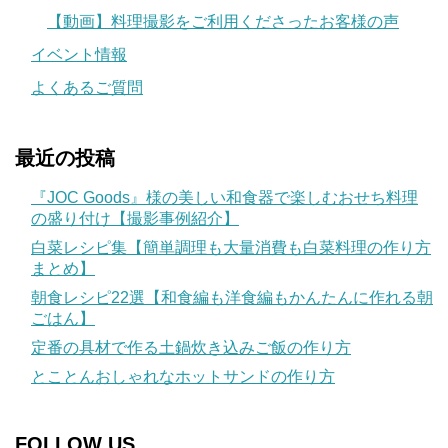
【動画】料理撮影をご利用くださったお客様の声
イベント情報
よくあるご質問
最近の投稿
『JOC Goods』様の美しい和食器で楽しむおせち料理
の盛り付け【撮影事例紹介】
白菜レシピ集【簡単調理も大量消費も白菜料理の作り方
まとめ】
朝食レシピ22選【和食編も洋食編もかんたんに作れる朝
ごはん】
定番の具材で作る土鍋炊き込みご飯の作り方
とことんおしゃれなホットサンドの作り方
FOLLOW US