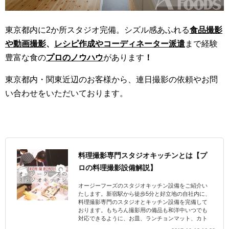
東京都内に2か所スタジオ完備。シズル感あふれる
食品撮影
や動画撮影
、
レシピ作成やコーディネーター派遣
まで経験
豊富な食の
プロのノウハウ
があります
！
東京都内・関東近辺のお客様から、連日撮影の依頼やお問
い合わせをいただいております。
料理撮影専門スタジオキッチンとは【プ
ロの料理撮影設備解説】
オージーフーズのスタジオキッチン設備をご紹介い
たします。新宿駅から徒歩5分と好立地の自社内に、
料理撮影専門のスタジオとキッチン設備を完備して
おります。もちろん撮影用の備品も和洋中いつでも
対応できるように、お皿、ランチョンマット、カト
ラリー類を揃えています。