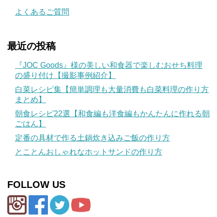
よくあるご質問
最近の投稿
『JOC Goods』様の美しい和食器で楽しむおせち料理
の盛り付け【撮影事例紹介】
白菜レシピ集【簡単調理も大量消費も白菜料理の作り方
まとめ】
朝食レシピ22選【和食編も洋食編もかんたんに作れる朝
ごはん】
定番の具材で作る土鍋炊き込みご飯の作り方
とことんおしゃれなホットサンドの作り方
FOLLOW US