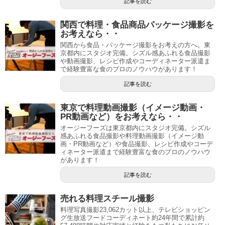
記事を読む
関西で料理・食品商品パッケージ撮影を
お考えなら・・
関西から食品・パッケージ撮影をお考えの方へ。東
京都内にスタジオ完備。シズル感あふれる食品撮影
や動画撮影、レシピ作成やコーディネーター派遣ま
で経験豊富な食のプロのノウハウがあります！
記事を読む
東京で料理動画撮影（イメージ動画・
PR動画など）をお考えなら・・
オージーフーズは東京都内にスタジオ完備。シズル
感あふれる食品撮影や料理動画撮影（イメージ動
画・PR動画など）や食品撮影、レシピ作成やコーデ
ィネーター派遣まで経験豊富な食のプロのノウハウ
があります！
記事を読む
売れる料理スチール撮影
料理写真撮影23,062カット以上、テレビショッピン
グ生放送フードコーディネート約24年間で累計約