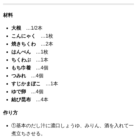
材料
大根
…1/2本
こんにゃく
…1枚
焼きちくわ
…2本
はんぺん
…1枚
ちくわぶ
…1本
もち巾着
…4個
つみれ
…4個
すじかまぼこ
…1本
ゆで卵
…4個
結び昆布
…4本
作り方
①基本のだし汁に濃口しょうゆ、みりん、酒を入れて一
煮立ちさせる。