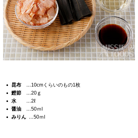
昆布
…10cmくらいのもの1枚
鰹節
…20ｇ
水
…2ℓ
醤油
…50ｍl
みりん
…50ｍl