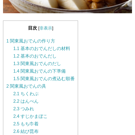
目次
[
非表示
]
1
関東風おでんの作り方
1.1
基本のおでんだしの材料
1.2
基本のおでんだし
1.3
関東風おでんのだし
1.4
関東風おでんの下準備
1.5
関東風おでんの煮込む順番
2
関東風おでんの具
2.1
ちくわぶ
2.2
はんぺん
2.3
つみれ
2.4
すじかまぼこ
2.5
もち巾着
2.6
結び昆布