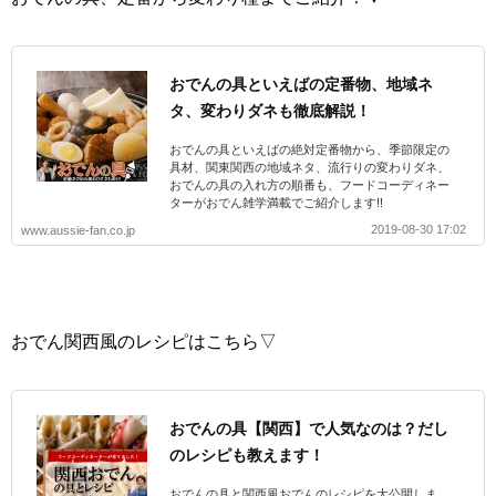
おでんの具といえばの定番物、地域ネ
タ、変わりダネも徹底解説！
おでんの具といえばの絶対定番物から、季節限定の
具材、関東関西の地域ネタ、流行りの変わりダネ、
おでんの具の入れ方の順番も、フードコーディネー
ターがおでん雑学満載でご紹介します!!
2019-08-30 17:02
www.aussie-fan.co.jp
おでん関西風のレシピはこちら▽
おでんの具【関西】で人気なのは？だし
のレシピも教えます！
おでんの具と関西風おでんのレシピを大公開しま