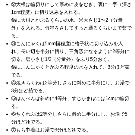
②大根は輪切りにして厚めに皮をむき、裏に十字（深さ
1cm程度）に切り込みを入れる。
鍋に大根とかぶるくらいの水、米大さじ1〜2（分量
外）を入れる。竹串をさしてすっと通るくらいまで茹で
る。
③こんにゃくは5mm幅程度に格子状に切り込みを入
れ、長い辺を半分に切り、三角形になるように2等分に
切る。塩小さじ1/2（分量外）をふり5分おく。
鍋にこんにゃくとかぶる程度の水を入れて、3分ほど茹
でる。
④焼きちくわは2等分しさらに斜めに半分にし、お湯で
3分ほど茹でる。
⑤はんぺんは斜めに4等分、すじかまぼこは1cmに輪切
る。
⑥ちくわぶは2等分しさらに斜めに半分にし、お湯で5
分ほどゆでる。
⑦もち巾着はお湯で3分ほどゆでる。