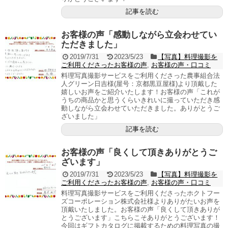
記事を読む
お客様の声「感動しながら立会わせてい
ただきました」
2019/7/31
2023/5/23
【写真】料理撮影を
ご利用くださったお客様の声
,
お客様の声・口コミ
料理写真撮影サービスをご利用くださった農事組合法
人グリーン日吉様(屋号：京都黒豆屋様)より頂戴した
嬉しいお声をご紹介いたします！お客様の声「これが
うちの商品かと思うくらいきれいに撮っていただき感
動しながら立会わせていただきました。ありがとうご
ざいました」
記事を読む
お客様の声「良くして頂きありがとうご
ざいます」
2019/7/31
2023/5/23
【写真】料理撮影を
ご利用くださったお客様の声
,
お客様の声・口コミ
料理写真撮影サービスをご利用くださったホクトフー
ズコーポレーション株式会社様よりありがたいお声を
頂戴いたしました。お客様の声「良くして頂きありが
とうございます」こちらこそありがとうございます！
今回はギフトカタログに掲載するための料理写真の撮