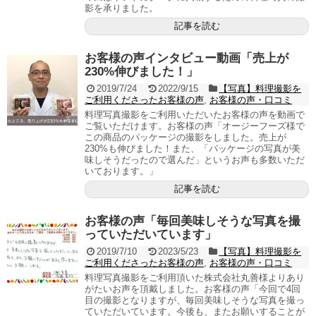
影を承りました。
記事を読む
お客様の声インタビュー動画「売上が
230%伸びました！」
2019/7/24
2022/9/15
【写真】料理撮影を
ご利用くださったお客様の声
,
お客様の声・口コミ
料理写真撮影をご利用いただいたお客様の声を動画で
ご覧いただけます。お客様の声「オージーフーズ様で
この商品のパッケージの撮影をしました。売上が
230%も伸びました！また、「パッケージの写真が美
味しそうだったので選んだ」というお声も多数いただ
いております。」
記事を読む
お客様の声「毎回美味しそうな写真を撮
っていただいています」
2019/7/10
2023/5/23
【写真】料理撮影を
ご利用くださったお客様の声
,
お客様の声・口コミ
料理写真撮影をご利用頂いた株式会社丸善様よりあり
がたいお声を頂戴しました。お客様の声「今回で4回
目の撮影となりますが、毎回美味しそうな写真を撮っ
ていただいています。今後も、またお願いすることが