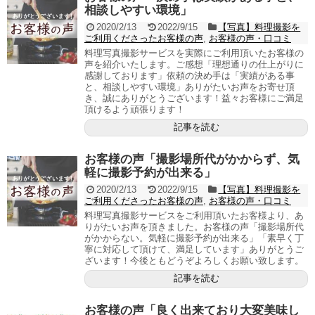
相談しやすい環境」
2020/2/13
2022/9/15
【写真】料理撮影を
ご利用くださったお客様の声
,
お客様の声・口コミ
料理写真撮影サービスを実際にご利用頂いたお客様の
声を紹介いたします。ご感想「理想通りの仕上がりに
感謝しております」依頼の決め手は「実績がある事
と、相談しやすい環境」ありがたいお声をお寄せ頂
き、誠にありがとうございます！益々お客様にご満足
頂けるよう頑張ります！
記事を読む
お客様の声「撮影場所代がかからず、気
軽に撮影予約が出来る」
2020/2/13
2022/9/15
【写真】料理撮影を
ご利用くださったお客様の声
,
お客様の声・口コミ
料理写真撮影サービスをご利用頂いたお客様より、あ
りがたいお声を頂きました。お客様の声「撮影場所代
がかからない。気軽に撮影予約が出来る」「素早く丁
寧に対応して頂けて、満足しています」ありがとうご
ざいます！今後ともどうぞよろしくお願い致します。
記事を読む
お客様の声「良く出来ており大変美味し