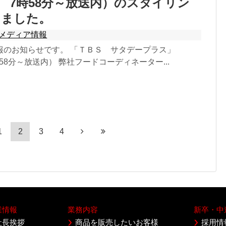
6.4 7時58分～放送内）のスタイリン
しました。
メディア情報
報のお知らせです。 「ＴＢＳ サタデープラス」
 7時58分～放送内） 弊社フードコーディネーター...
1
2
3
4
業情報
業務内容
新卒・中
社長挨拶
商品を販売したいお客様
採用情