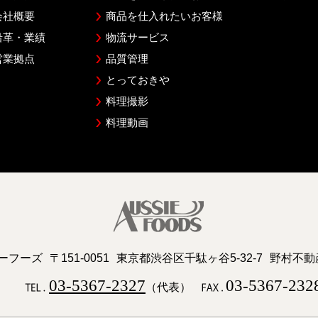
会社概要
商品を仕入れたいお客様
沿革・業績
物流サービス
営業拠点
品質管理
とっておきや
料理撮影
料理動画
ーフーズ
〒151-0051
東京都渋谷区千駄ヶ谷5-32-7
野村不動
03-5367-2327
03-5367-232
（代表）