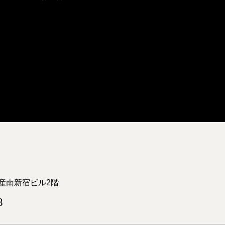
産南新宿ビル2階
8