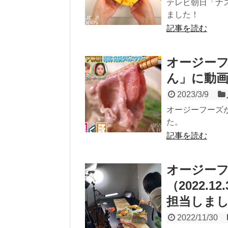
テレビ朝日「ナ
ました！
記事を読む
オージーフ
ん」に動
2023/3/9
オージーフーズが
た。
記事を読む
オージーフ
（2022.
担当しま
2022/11/30