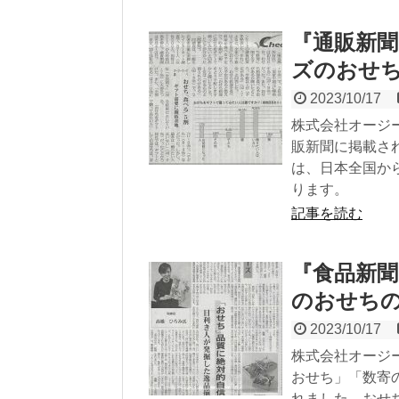
『通販新聞
ズのおせ
2023/10/17
株式会社オージ
販新聞に掲載さ
は、日本全国か
ります。
記事を読む
『食品新聞
のおせち
2023/10/17
株式会社オージ
おせち」「数寄
れました。おせ