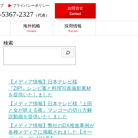
プ
プライバシーポリシー
-5367-2327
（代表）
海外戦略
採用情報
Umami
Recruit
検索
【メディア情報】日本テレビ様
『ZIP!』レシピ案と料理写真撮影素材
を提供いたしました
【メディア情報】日本テレビ様『上田
と女が吠える夜』マンゴーの切り方解
説動画を提供いたしました
【メディア情報】弊社のDX推進事例が
各種メディアに掲載されました【オー