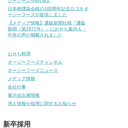
ジーフーズ×AI社長】
日本相撲協会様の100周年記念ロゴをオ
ージーフーズが提供しました
【メディア情報】通販新聞社様『通販
新聞（第1971号）』におせち案内人・
中井の声が掲載されました
おせち料理
オージーフーズチャンネル
オージーフーズニュース
メディア情報
会社行事
展示会出展情報
求人情報や採用に関するお知らせ
新卒採用