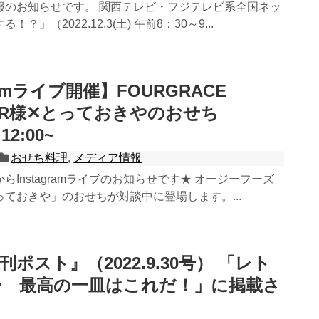
報のお知らせです。 関西テレビ・フジテレビ系全国ネッ
？」（2022.12.3(土) 午前8：30～9...
gramライブ開催】FOURGRACE
WAR様✕とっておきやのおせち
12:00~
おせち料理
,
メディア情報
らInstagramライブのお知らせです★ オージーフーズ
ておきや」のおせちが対談中に登場します。...
ポスト』（2022.9.30号） 「レト
ー 最高の一皿はこれだ！」に掲載さ
。