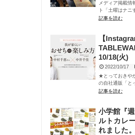
メディア掲載情
ト「土曜はナニする！
記事を読む
【Insta
TABLE
10/18(火) 
2022/10/17
★とっておきやか
の自社通販「とっ
記事を読む
小学館『週刊
ルトカレ
れました