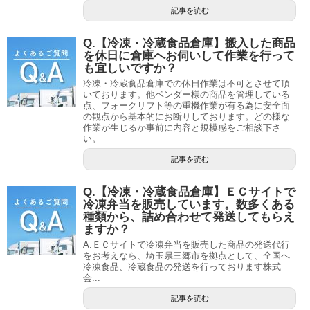
記事を読む
Q.【冷凍・冷蔵食品倉庫】搬入した商品
を休日に倉庫へお伺いして作業を行って
も宜しいですか？
冷凍・冷蔵食品倉庫での休日作業は不可とさせて頂
いております。他ベンダー様の商品を管理している
点、フォークリフト等の重機作業が有る為に安全面
の観点から基本的にお断りしております。どの様な
作業が生じるか事前に内容と規模感をご相談下さ
い。
記事を読む
Q.【冷凍・冷蔵食品倉庫】ＥＣサイトで
冷凍弁当を販売しています。数多くある
種類から、詰め合わせて発送してもらえ
ますか？
A.ＥＣサイトで冷凍弁当を販売した商品の発送代行
をお考えなら、埼玉県三郷市を拠点として、全国へ
冷凍食品、冷蔵食品の発送を行っております株式
会...
記事を読む